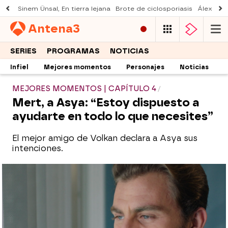
Sinem Ünsal, En tierra lejana
Brote de ciclosporiasis
Álex O'D
Antena
3
SERIES
PROGRAMAS
NOTICIAS
Infiel
Mejores momentos
Personajes
Noticias
MEJORES MOMENTOS | CAPÍTULO 4
Mert, a Asya: “Estoy dispuesto a
ayudarte en todo lo que necesites”
El mejor amigo de Volkan declara a Asya sus
intenciones.