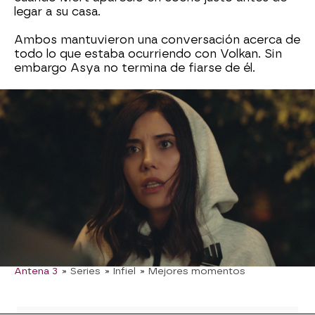
legar a su casa.
Ambos mantuvieron una conversación acerca de
todo lo que estaba ocurriendo con Volkan. Sin
embargo Asya no termina de fiarse de él.
Ahora, por alguna razón, Mert asegura que está
de parte de Asya y que quiere ayudarla en todo
lo que necesite. Pero sus intenciones no son muy
claras.
¿Querrá realmente ayudar a Asya? ¿O está
haciendo de ángel del diablo por Volkan?
Mert Gelik
Asya Arslan
Antena 3
» Series
» Infiel
» Mejores momentos