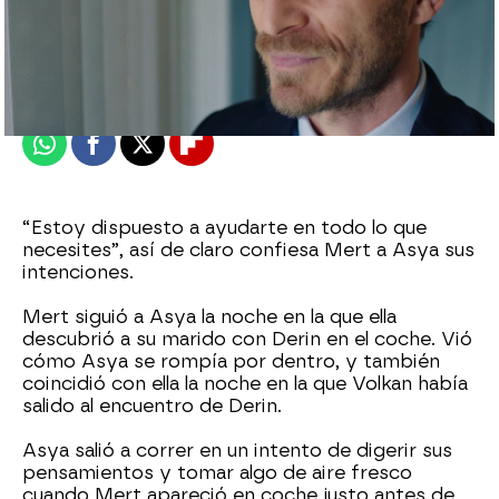
antena3.com
Madrid
Actualizado:
27 de septiembre de 2021, 06:00
Publicado:
27 de septiembre de 2021, 00:02
Whatsapp
Facebook
X
Flipboard
“Estoy dispuesto a ayudarte en todo lo que
necesites”, así de claro confiesa Mert a Asya sus
intenciones.
Mert siguió a Asya la noche en la que ella
descubrió a su marido con Derin en el coche. Vió
cómo Asya se rompía por dentro, y también
coincidió con ella la noche en la que Volkan había
salido al encuentro de Derin.
Asya salió a correr en un intento de digerir sus
pensamientos y tomar algo de aire fresco
cuando Mert apareció en coche justo antes de