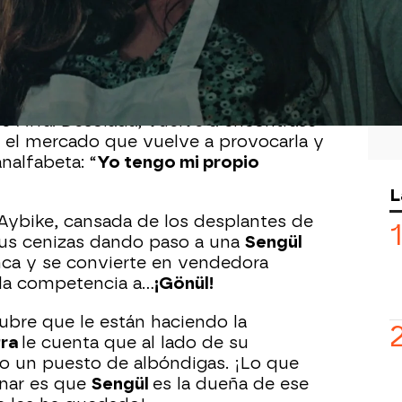
iba a volver con ella después de que
rcio
al que fuese su marido, pero nada
r a la tía de los Eren, pero todo se
e Afra. Desolada, vuelve a encontrase
 el mercado que vuelve a provocarla y
nalfabeta: “
Yo tengo mi propio
L
Aybike, cansada de los desplantes de
sus cenizas dando paso a una
Sengül
ca y se convierte en vendedora
 la competencia a…
¡Gönül!
bre que le están haciendo la
fra
le cuenta que al lado de su
o un puesto de albóndigas. ¡Lo que
nar es que
Sengül
es la dueña de ese