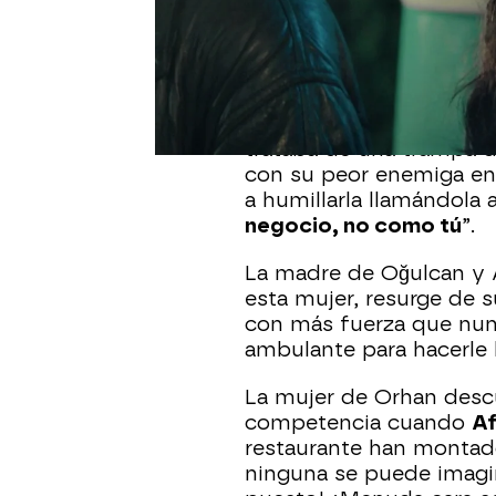
Sengül
creía que
Orhan
Gönül
le pidiese
el divo
más lejos de la realidad.
Gönül
así se lo hizo cree
trataba de una trampa d
con su peor enemiga en
a humillarla llamándola a
negocio, no como tú
”.
La madre de Oğulcan y 
esta mujer, resurge de 
con más fuerza que nun
ambulante para hacerle
La mujer de Orhan descu
competencia cuando
A
restaurante han montad
ninguna se puede imagi