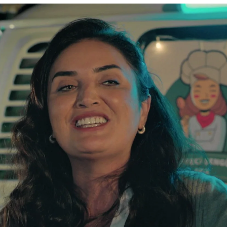
lama analfabeta: “Orhan no va a ir en busca de 
Whatsapp
Facebook
X
Flipboa