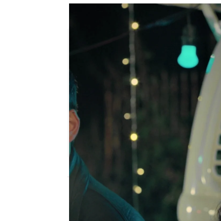
Gönül humilla a Sengül y la l
Patri Bea |
Julia Zapata López
Publicado:
02 de agosto de 2023, 00:18