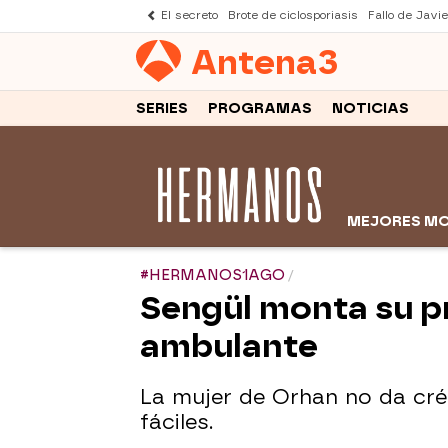
El secreto
Brote de ciclosporiasis
Fallo de Javi
Antena
3
SERIES
PROGRAMAS
NOTICIAS
MEJORES M
#HERMANOS1AGO
Sengül monta su p
ambulante
La mujer de Orhan no da cré
fáciles.