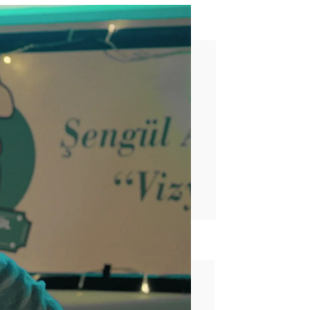
una doña nadie como tú”
rd