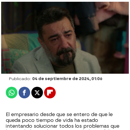
Sureyya descubre que Nebahat está
mintiendo a Akif, ¿le contará al
empresario que su vida no corre peligro?
Julia Zapata López |
Azahar Flores
Publicado:
04 de septiembre de 2024, 01:06
Whatsapp
Facebook
X
Flipboard
El empresario desde que se entero de que le
queda poco tiempo de vida ha estado
intentando solucionar todos los problemas que