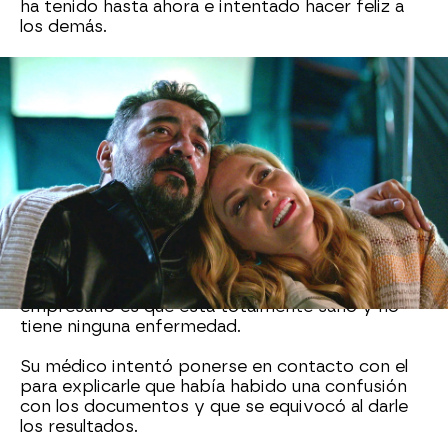
ha tenido hasta ahora e intentado hacer feliz a
los demás.
También ha estado pensando mucho si desvelar
sus secretos más ocultos. Uno de ellos es
la
muerte del padre de Ömer
. Ambos tuvieron una
fuerte discusión en la parte más alta de un
edificio, que estaba en obras, cuando de repente
el padre de Ömer cayó por un empujón de Akif
y murió en el acto.
Este secreto lleva guardándolo mucho tiempo
Akif, pero no quería irse sin contárselo a
Ömer
y
así sentirse un poco mejor. Lo que no sabe el
empresario es que está totalmente sano y no
tiene ninguna enfermedad.
Su médico intentó ponerse en contacto con el
para explicarle que había habido una confusión
con los documentos y que se equivocó al darle
los resultados.