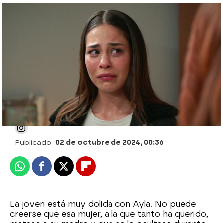
Elif rompe para siempre su relación con
Ayla tras descubrir la verdad: “Eres una
asesina”
Julia Zapata López
Publicado:
02 de octubre de 2024, 00:36
Whatsapp
Facebook
X
Flipboard
La joven está muy dolida con Ayla. No puede
creerse que esa mujer, a la que tanto ha querido,