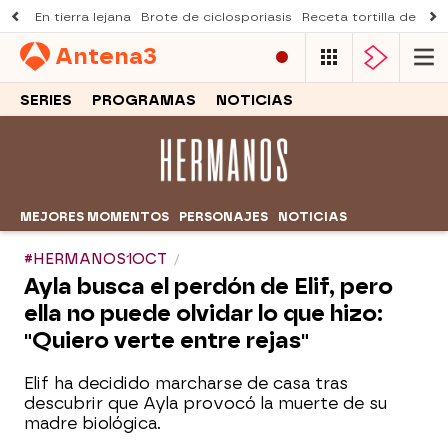
En tierra lejana
Brote de ciclosporiasis
Receta tortilla de pist
Antena
3
SERIES
PROGRAMAS
NOTICIAS
MEJORES MOMENTOS
PERSONAJES
NOTICIAS
#HERMANOS1OCT
Ayla busca el perdón de Elif, pero
ella no puede olvidar lo que hizo:
"Quiero verte entre rejas"
Elif ha decidido marcharse de casa tras
descubrir que Ayla provocó la muerte de su
madre biológica.