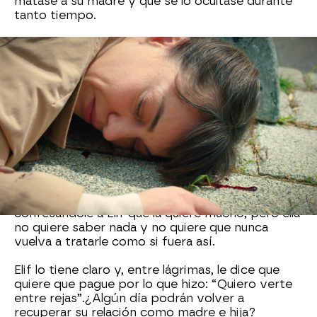
matase a su madre y que se lo ocultase durante
tanto tiempo.
Aunque Ayla le ha intentado explicar que todo
fue un accidente, Elif lo tiene claro y quiere
alejarse de ella para siempre.
La joven vuelve a casa para recoger su ropa y allí
descubre que Ayla se lo ha preparado todo, le ha
preparado comida que le gusta, ha organizado
todas sus cosas, pero Ayla le echa en cara que le
siga tratando como si fuese su madre.
“Te veo como a mi hija”, le dice Ayla
confesándole a Elif que la quiere mucho, pero ella
no quiere saber nada y no quiere que nunca
vuelva a tratarle como si fuera así.
Elif lo tiene claro y, entre lágrimas, le dice que
quiere que pague por lo que hizo: “Quiero verte
entre rejas”.
¿Algún día podrán volver a
recuperar su relación como madre e hija?