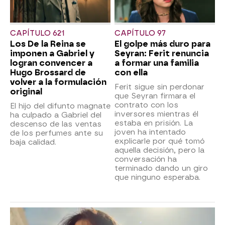
CAPÍTULO 621
CAPÍTULO 97
Los De la Reina se
El golpe más duro para
imponen a Gabriel y
Seyran: Ferit renuncia
logran convencer a
a formar una familia
Hugo Brossard de
con ella
volver a la formulación
Ferit sigue sin perdonar
original
que Seyran firmara el
contrato con los
El hijo del difunto magnate
inversores mientras él
ha culpado a Gabriel del
estaba en prisión. La
descenso de las ventas
joven ha intentado
de los perfumes ante su
explicarle por qué tomó
baja calidad.
aquella decisión, pero la
conversación ha
terminado dando un giro
que ninguno esperaba.