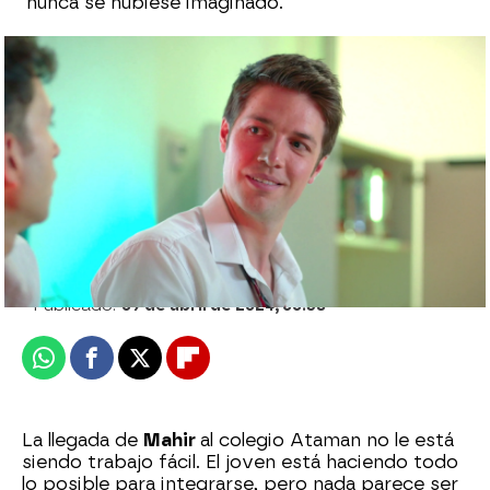
nunca se hubiese imaginado.
Asiye se niega a tocar con Mahir al
acordarse de Doruk: "Yo no sé cantar"
Julia Zapata López |
Eire García Arbaizar
Publicado:
09 de abril de 2024, 00:38
Whatsapp
Facebook
X
Flipboard
La llegada de
Mahir
al colegio Ataman no le está
siendo trabajo fácil. El joven está haciendo todo
lo posible para integrarse, pero nada parece ser