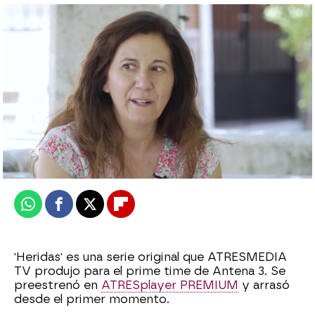
¿Qué significa ser madre? Adriana Ugarte
y María León dan su opinión
Roberto Fernández Ferreira
Publicado:
02 de mayo de 2023, 10:03
Whatsapp
Facebook
X
Flipboard
'Heridas' es una serie original que ATRESMEDIA
TV produjo para el prime time de Antena 3. Se
preestrenó en
ATRESplayer PREMIUM
y arrasó
desde el primer momento.