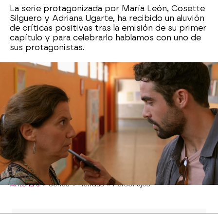
La serie protagonizada por María León, Cosette
Silguero y Adriana Ugarte, ha recibido un aluvión
de críticas positivas tras la emisión de su primer
capítulo y para celebrarlo hablamos con uno de
sus protagonistas.
Fátima Baeza
, quien interpreta a Carmen, la
profesora de
Alba
, ha reflexionado sobre el
papel de su personaje y cómo representa la
visión que la sociedad y el espectador adoptan
al ver la situación que se representa en la serie.
¿Empatiza con su personaje? ¿Qué hubiese
hecho ella en su situación? Descúbrelo en el
vídeo que encabeza esta noticia.
Antena 3
» Series
» Heridas
» Personajes