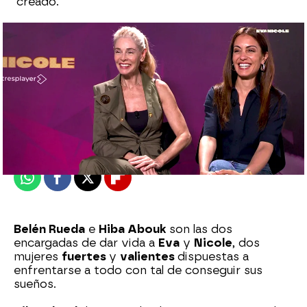
creado.
Eire García Arbaizar
Publicado:
12 de mayo de 2025, 12:00
Whatsapp
Facebook
X
Flipboard
Belén Rueda
e
Hiba Abouk
son las dos
encargadas de dar vida a
Eva
y
Nicole
, dos
mujeres
fuertes
y
valientes
dispuestas a
enfrentarse a todo con tal de conseguir sus
sueños.