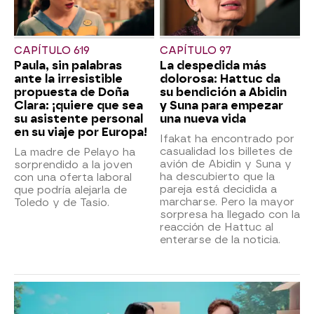
CAPÍTULO 619
CAPÍTULO 97
Paula, sin palabras
La despedida más
ante la irresistible
dolorosa: Hattuc da
propuesta de Doña
su bendición a Abidin
Clara: ¡quiere que sea
y Suna para empezar
su asistente personal
una nueva vida
en su viaje por Europa!
Ifakat ha encontrado por
casualidad los billetes de
La madre de Pelayo ha
avión de Abidin y Suna y
sorprendido a la joven
ha descubierto que la
con una oferta laboral
pareja está decidida a
que podría alejarla de
marcharse. Pero la mayor
Toledo y de Tasio.
sorpresa ha llegado con la
reacción de Hattuc al
enterarse de la noticia.