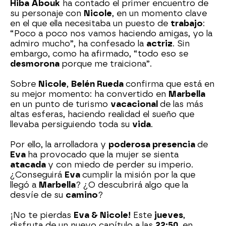
Hiba Abouk
ha contado el primer encuentro de
su personaje con
Nicole
, en un momento clave
en el que ella necesitaba un puesto de
trabajo
:
“Poco a poco nos vamos haciendo amigas, yo la
admiro mucho”, ha confesado la
actriz
. Sin
embargo, como ha afirmado, “todo eso se
desmorona
porque me traiciona”.
Sobre
Nicole
,
Belén Rueda
confirma que está en
su mejor momento: ha convertido en
Marbella
en un punto de turismo
vacacional
de las más
altas esferas, haciendo realidad el sueño que
llevaba persiguiendo toda su
vida
.
Por ello, la arrolladora y
poderosa presencia
de
Eva
ha provocado que la mujer se sienta
atacada
y con miedo de perder su imperio.
¿Conseguirá
Eva
cumplir la misión por la que
llegó a
Marbella
? ¿O descubrirá algo que la
desvíe de su
camino
?
¡No te pierdas
Eva & Nicole!
Este
jueves
,
disfruta de un nuevo capítulo a las
22:50,
en