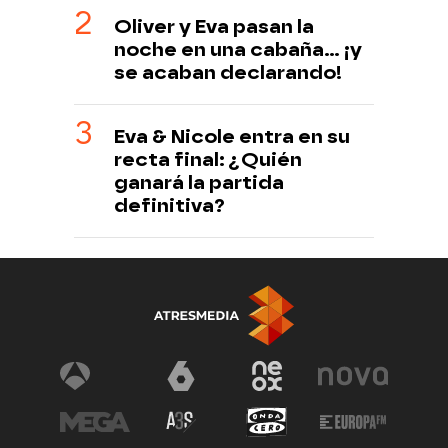
Oliver y Eva pasan la
noche en una cabaña… ¡y
se acaban declarando!
Eva & Nicole entra en su
recta final: ¿Quién
ganará la partida
definitiva?