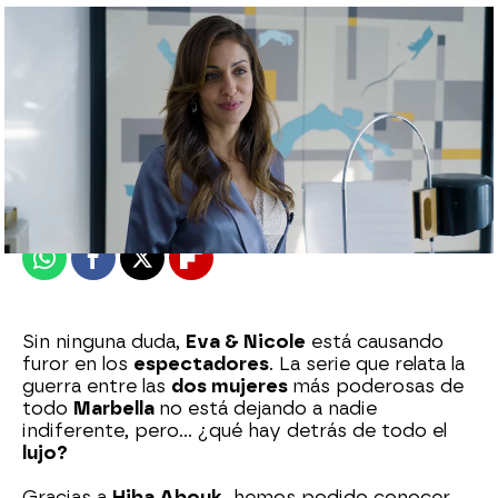
Eire García Arbaizar
Publicado:
24 de mayo de 2025, 12:00
Whatsapp
Facebook
X
Flipboard
Sin ninguna duda,
Eva & Nicole
está causando
furor en los
espectadores
. La serie que relata la
guerra entre las
dos mujeres
más poderosas de
todo
Marbella
no está dejando a nadie
indiferente, pero... ¿qué hay detrás de todo el
lujo?
Gracias a
Hiba Abouk,
hemos podido conocer