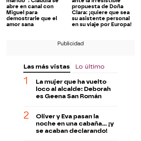
marido”: Claudia se
ante la irresistible
abre en canal con
propuesta de Doña
Miguel para
Clara: ¡quiere que sea
demostrarle que el
su asistente personal
amor sana
en su viaje por Europa!
Las más vistas
Lo último
La mujer que ha vuelto
loco al alcalde: Deborah
es Geena San Román
Oliver y Eva pasan la
noche en una cabaña… ¡y
se acaban declarando!