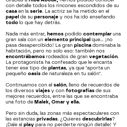
con detalle todos los rincones escondidos de su
casa
en la
serie
. La actriz se ha metido en el
papel
de su
personaje
y nos ha ido enseñando
todo
lo que hay detrás.
Nada más entrar,
hemos
podido
contemplar
una
gran sala con un
elemento principal
que... ¡no
pasa desapercibido! La gran
piscina
dominaba la
habitación, pero no solo eso: también nos
encontrábamos
rodeados de gran
vegetación
.
La protagonista ha confesado que le encanta
tener ese tipo de
plantas
, ya que "aporta un
pequeño
oasis
de naturaleza en tu salón".
Continuamos con el
salón
, lleno de recuerdos de
los diversos
viajes
y con
fotografías
de sus
mejores recuerdos, entre las que se encontraba
una foto de
Malek, Omar y ella.
Pero sin duda, las zonas más espectaculares con
las estancias
privadas
. ¿Quieres
descubrirlas
?
¡Dale al
play
para no perderte ningún detalle! Y