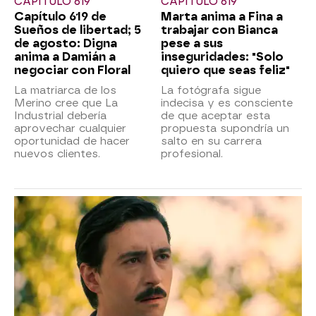
CAPÍTULO 619
CAPÍTULO 619
Capítulo 619 de
Marta anima a Fina a
Sueños de libertad; 5
trabajar con Bianca
de agosto: Digna
pese a sus
anima a Damián a
inseguridades: "Solo
negociar con Floral
quiero que seas feliz"
La matriarca de los
La fotógrafa sigue
Merino cree que La
indecisa y es consciente
Industrial debería
de que aceptar esta
aprovechar cualquier
propuesta supondría un
oportunidad de hacer
salto en su carrera
nuevos clientes.
profesional.