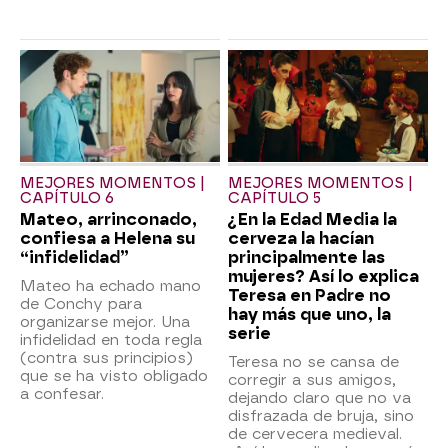
MEJORES MOMENTOS |
MEJORES MOMENTOS |
CAPÍTULO 6
CAPÍTULO 5
Mateo, arrinconado,
¿En la Edad Media la
confiesa a Helena su
cerveza la hacían
“infidelidad”
principalmente las
mujeres? Así lo explica
Mateo ha echado mano
Teresa en Padre no
de Conchy para
hay más que uno, la
organizarse mejor. Una
serie
infidelidad en toda regla
(contra sus principios)
Teresa no se cansa de
que se ha visto obligado
corregir a sus amigos,
a confesar.
dejando claro que no va
disfrazada de bruja, sino
de cervecera medieval.