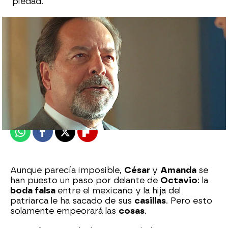
piedad.
Eire García Arbaizar
Publicado:
06 de septiembre de 2025, 17:00
Whatsapp
Facebook
X
Flipboard
Aunque parecía imposible,
César
y
Amanda
se
han puesto un paso por delante de
Octavio
: la
boda falsa
entre el mexicano y la hija del
patriarca le ha sacado de sus
casillas
. Pero esto
solamente empeorará las
cosas
.