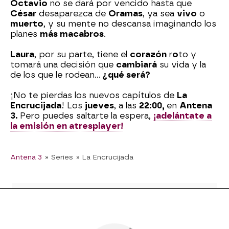
Octavio
no se dará por vencido hasta que
César
desaparezca de
Oramas
, ya sea
vivo
o
muerto
, y su mente no descansa imaginando los
planes
más macabros
.
Laura
, por su parte, tiene el
corazón
r
o
to y
tomará una decisión que
cambiará
su vida y la
de los que le rodean...
¿qué será?
¡No te pierdas los nuevos capítulos de
La
Encrucijada
! Los
jueves
, a las
22:00,
en
Antena
3.
Pero puedes saltarte la espera,
¡adelántate a
la emisión en atresplayer!
Antena 3
» Series
» La Encrucijada