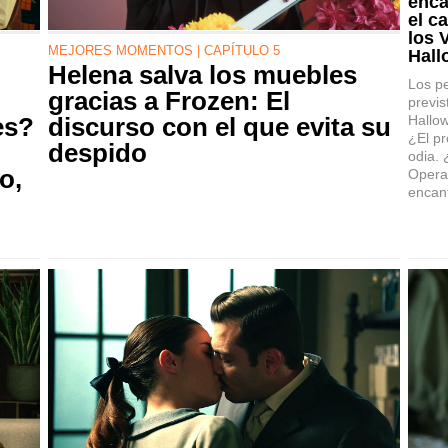
enca
el c
los 
MEJORES MOMENTOS | CAPÍTULO 5
Hall
Helena salva los muebles
Los p
gracias a Frozen: El
previs
Hallow
es?
discurso con el que evita su
¿El p
despido
odia. 
o,
Opera
encan