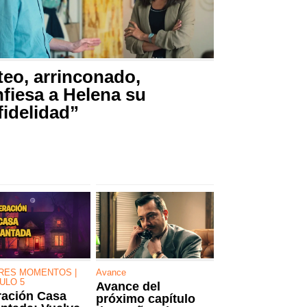
eo, arrinconado,
fiesa a Helena su
fidelidad”
RES MOMENTOS |
Avance
ULO 5
Avance del
ación Casa
próximo capítulo