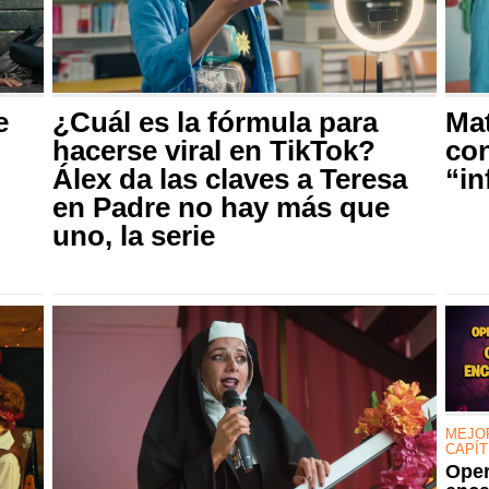
e
¿Cuál es la fórmula para
Mat
hacerse viral en TikTok?
con
Álex da las claves a Teresa
“in
en Padre no hay más que
uno, la serie
MEJO
CAPÍT
Oper