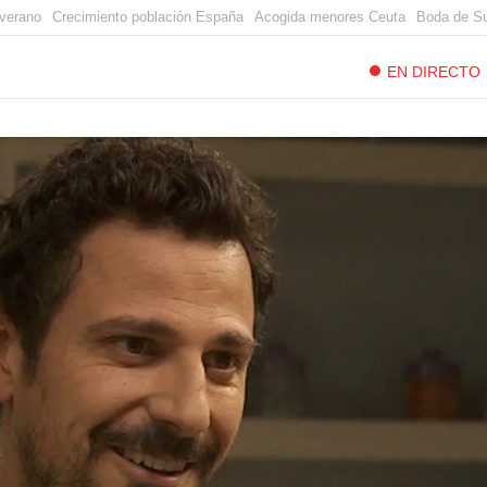
verano
Crecimiento población España
Acogida menores Ceuta
Boda de S
EN DIRECTO