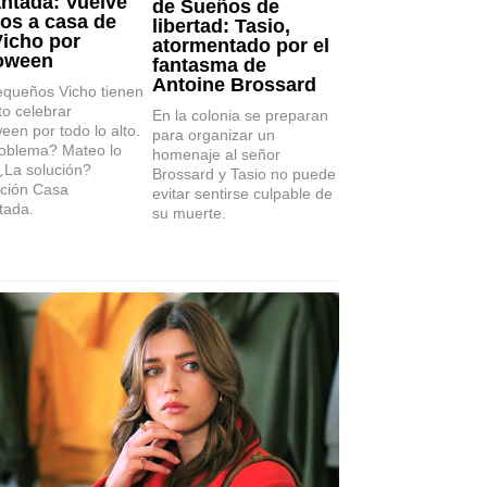
ntada: Vuelve
de Sueños de
aos a casa de
libertad: Tasio,
Vicho por
atormentado por el
oween
fantasma de
Antoine Brossard
equeños Vicho tienen
to celebrar
En la colonia se preparan
een por todo lo alto.
para organizar un
roblema? Mateo lo
homenaje al señor
¿La solución?
Brossard y Tasio no puede
ción Casa
evitar sentirse culpable de
tada.
su muerte.