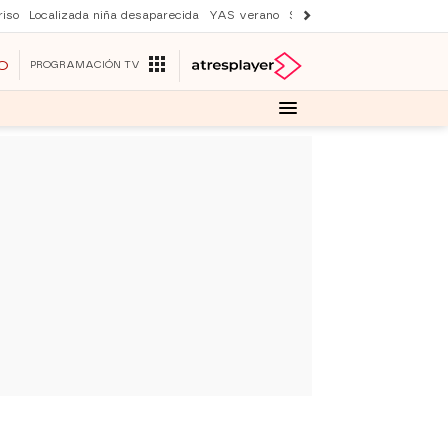
iso
Localizada niña desaparecida
YAS verano
Suri y Tom Cruise
Una nu
O
PROGRAMACIÓN TV