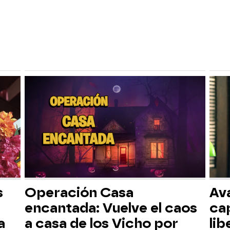
s
Operación Casa
Av
encantada: Vuelve el caos
ca
a
a casa de los Vicho por
lib