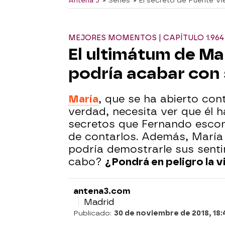
Antena 3
» Series
» El secreto de Puente Vi
MEJORES MOMENTOS | CAPÍTULO 1.964
El ultimátum de Ma
podría acabar con 
María
, que se ha abierto co
verdad, necesita ver que él 
secretos que Fernando esco
de contarlos. Además, María 
podría demostrarle sus senti
cabo?
¿Pondrá en peligro la v
antena3.com
Madrid
Publicado:
30 de noviembre de 2018, 18: