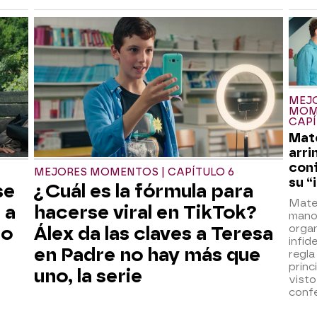
MEJ
MOM
CAPÍ
Mat
arri
conf
MEJORES MOMENTOS | CAPÍTULO 6
su “
se
¿Cuál es la fórmula para
Mate
 a
hacerse viral en TikTok?
mano
organ
to
Álex da las claves a Teresa
infid
en Padre no hay más que
regla
princ
uno, la serie
visto
confe