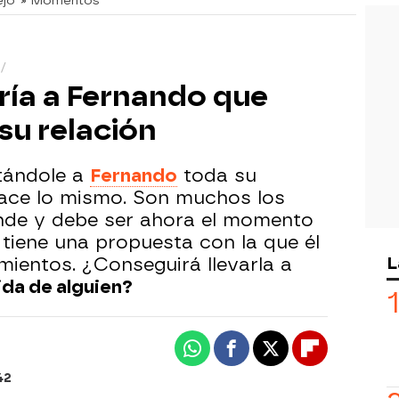
ejo
» Momentos
ría a Fernando que
su relación
ntándole a
Fernando
toda su
hace lo mismo. Son muchos los
nde y debe ser ahora el momento
tiene una propuesta con la que él
L
mientos. ¿Conseguirá llevarla a
ida de alguien?
Whatsapp
Facebook
X
Flipboard
42