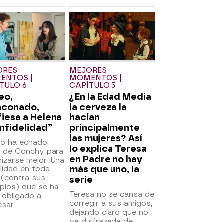
ORES
MEJORES
ENTOS |
MOMENTOS |
TULO 6
CAPÍTULO 5
eo,
¿En la Edad Media
nconado,
la cerveza la
iesa a Helena
hacían
infidelidad”
principalmente
las mujeres? Así
o ha echado
lo explica Teresa
 de Conchy para
en Padre no hay
izarse mejor. Una
más que uno, la
elidad en toda
 (contra sus
serie
ipios) que se ha
Teresa no se cansa de
 obligado a
corregir a sus amigos,
sar.
dejando claro que no
va disfrazada de