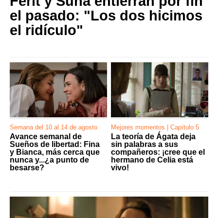
Ferit y Suna entierran por fin
el pasado: "Los dos hicimos
el ridículo"
Semana del 10 al 14 de agosto
Mejores momentos | Capítulo 5
Avance semanal de
La teoría de Ágata deja
Sueños de libertad: Fina
sin palabras a sus
y Bianca, más cerca que
compañeros: ¡cree que el
nunca y...¿a punto de
hermano de Celia está
besarse?
vivo!