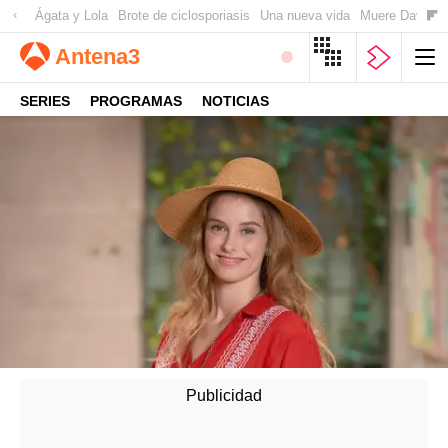
Ágata y Lola
Brote de ciclosporiasis
Una nueva vida
Muere David Ow
Antena
3
SERIES
PROGRAMAS
NOTICIAS