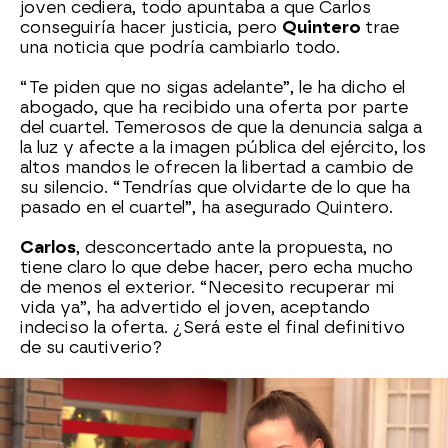
joven cediera, todo apuntaba a que Carlos
conseguiría hacer justicia, pero
Quintero
trae
una noticia que podría cambiarlo todo.
“Te piden que no sigas adelante”, le ha dicho el
abogado, que ha recibido una oferta por parte
del cuartel. Temerosos de que la denuncia salga a
la luz y afecte a la imagen pública del ejército, los
altos mandos le ofrecen la libertad a cambio de
su silencio. “Tendrías que olvidarte de lo que ha
pasado en el cuartel”, ha asegurado Quintero.
Carlos
, desconcertado ante la propuesta, no
tiene claro lo que debe hacer, pero echa mucho
de menos el exterior. “Necesito recuperar mi
vida ya”, ha advertido el joven, aceptando
indeciso la oferta. ¿Será este el final definitivo
de su cautiverio?
Antena 3
» Series
» Amar es para siempre
» Momentos