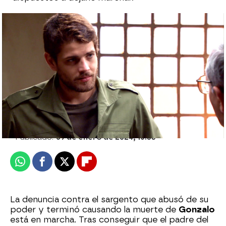
Manolita da la clave para la última
oportunidad de Carlos de salir de la cárcel:
“No está todo perdido”
Sara Sanz Navarro
Publicado:
09 de enero de 2024, 16:33
Whatsapp
Facebook
X
Flipboard
La denuncia contra el sargento que abusó de su
poder y terminó causando la muerte de
Gonzalo
está en marcha. Tras conseguir que el padre del