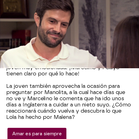
y les ha comentado que está muy feliz con el
cambio de colegio. Ellos se alegran mucho por la
joven, pero su sorpresa es mayúscula al
descubrir que ha sido Lola la que ha provocado
que Malena ahora estudie en el instituto del
barrio.
“Todavía no me creo que se haya tomado las
molestias de hablar con el director. Sólo por eso
le voy a estar agradecida siempre”, comenta la
joven muy emocionada. ¡Marcelino y Pelayo
tienen claro por qué lo hace!
La joven también aprovecha la ocasión para
preguntar por Manolita, a la cual hace días que
no ve y Marcelino le comenta que ha ido unos
días a Inglaterra a cuidar a un nieto suyo. ¿Cómo
reaccionará cuándo vuelva y descubra lo que
Lola ha hecho por Malena?
Amar es para siempre