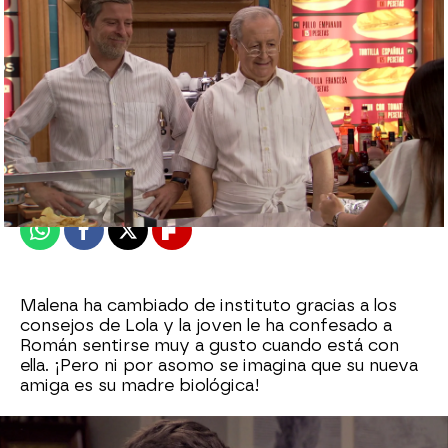
Patri Bea
Publicado:
20 de septiembre de 2023, 16:48
Whatsapp
Facebook
X
Flipboard
Malena ha cambiado de instituto gracias a los
consejos de Lola y la joven le ha confesado a
Román sentirse muy a gusto cuando está con
ella. ¡Pero ni por asomo se imagina que su nueva
amiga es su madre biológica!
Malena ha visitado el bar de Pelayo y Marcelino