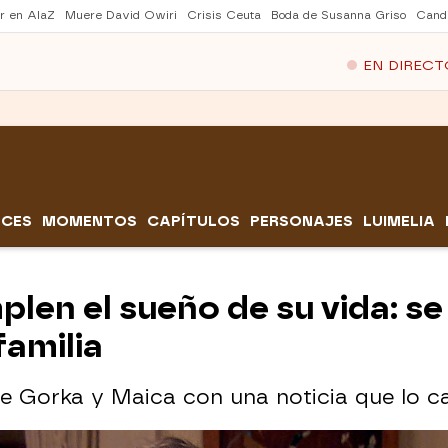
er en AlaZ
Muere David Owiri
Crisis Ceuta
Boda de Susanna Griso
Cand
EN DIRECT
CES
MOMENTOS
CAPÍTULOS
PERSONAJES
LUIMELIA
len el sueño de su vida: se 
familia
e Gorka y Maica con una noticia que lo c