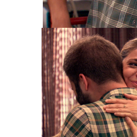
renunciaba a sus sueños
quedarse en Madrid, al 
acaba de nacer.
Simón se quedaba anona
Pocas horas después, S
lo cambiará todo para M
en Vizcaya”. La dueña de
estupefactos, ¡podrán ir
Maica celebra que podrá
obrador de su abuelo en
al lado de su familia: Go
hijo.
Pero las buenas noticia
aceptar la propuesta de
y aeroespacial en su nu