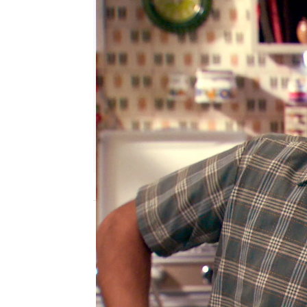
antena3.com
Madrid
Publicado:
08 de septiembre de 2021, 17
Simón, el hijo biológic
más a sus padres y la ce