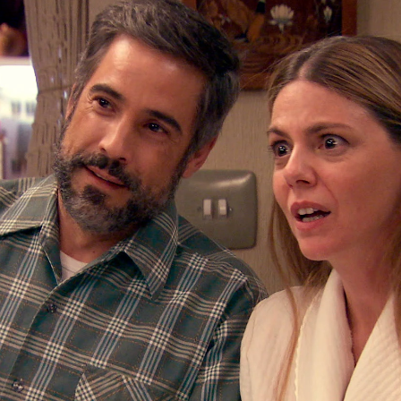
Whatsapp
Facebook
X
Flipboa
:24
o de Maica y Gorka, ha decidido conocer
rcanía ha resultado un éxito. Maica