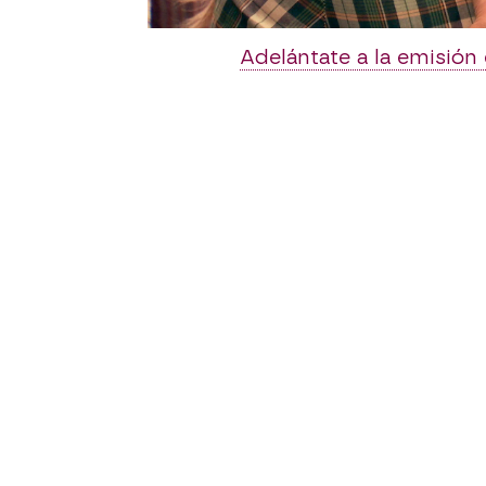
Y es que los sueños, a v
Adelántate a la emisió