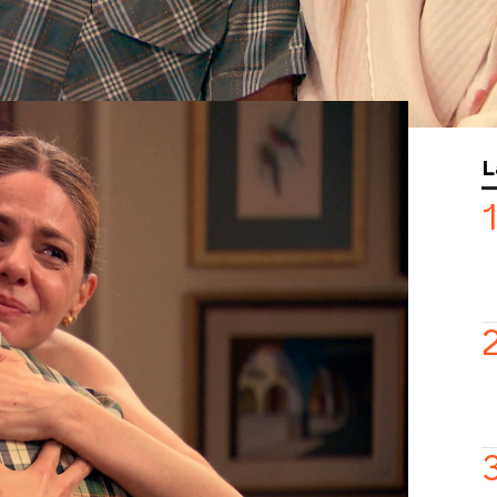
 de abrir un obrador en el norte para
lado de su hijo Simón y el nieto que
dado con el gesto de amor de Maica.
imón se presenta con una noticia que
L
aica y Gorka: “Me ha salido un trabajo
l ‘Laida’ y Etura se quedan
se a vivir todos al norte!
 cumplir todos sus sueños, abrir el
 Lekeitio y disfrutar de su nueva vida
rka, Fabián, Virginia, Simón, su mujer e
s no terminan, Simón le ofrece a Fabián
 ser aprendiz de mecánica aeronáutica
eva empresa.