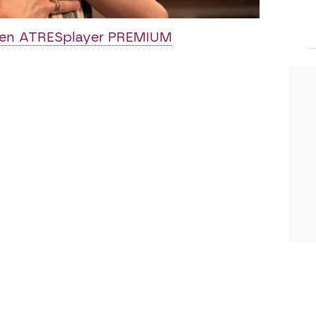
eces, ¡se hacen realidad!
n en ATRESplayer PREMIUM