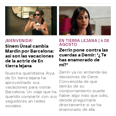
¡BIENVENIDA!
EN TIERRA LEJANA | 4 DE
AGOSTO
Sinem Ünsal cambia
Zerrin pone contra las
Mardin por Barcelona:
cuerdas a Demir: "¿Te
así son las vacaciones
has enamorado de
de la actriz de En
mí?"
tierra lejana
Zerrin ya no entiende las
Nuestra queridísima Alya
decisiones de Demir.
de En tierra lejana ha
Convencida de que
aprovechado sus
detrás de su
vacaciones para visitar
comportamiento puede
Barcelona. Un viaje que ha
haber algo más que odio,
querido compartir con sus
decide preguntarle
seguidores en redes
directamente si se ha
sociales.
enamorado de ella.