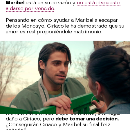
Maribel
está en su corazón y
no está dispuesto
a darse por vencido
.
Pensando en cómo ayudar a Maribel a escapar
de los Moncayo, Ciriaco le ha demostrado que su
amor es real proponiéndole matrimonio.
Sorprendida tras sus palabras, la joven no ha
sabido qué responder y cuando estaba a punto
de dar su respuesta,
Eladio Moncayo
ha llegado
de repente a casa…¡estropeando el momento!
Ciriaco ha salido corriendo por la puerta trasera,
pero le ha asegurado a Maribel que volverá para
que le dé una respuesta: “Nos podemos ir lejos
con Charito y empezar una vida de nuevo en
otro lugar”.
Maribel tiene miedo a que los Moncayo le hagan
daño a Ciriaco, pero
debe tomar una decisión.
¿Conseguirán Ciriaco y Maribel su final feliz