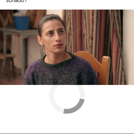
soñado?
Ciriaco Gómez
Antena 3
» Series
» Amar es para siempre
» Momentos