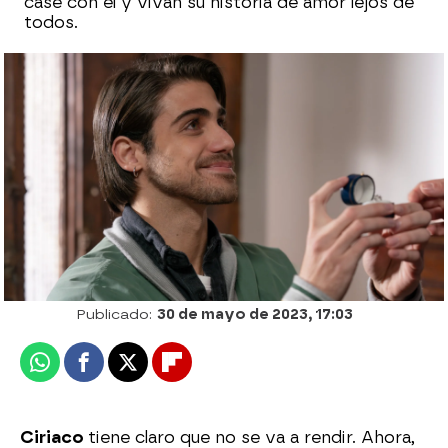
case con él y vivan su historia de amor lejos de
todos.
Eladio advierte a Maribel: “Si no olvidas a
Ciriaco, lo mataré”
Desirée Castillo
Publicado:
30 de mayo de 2023, 17:03
Whatsapp
Facebook
X
Flipboard
Ciriaco
tiene claro que no se va a rendir. Ahora,