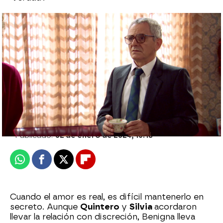
Avance semanal de Amar es para
siempre: Arnau y Elena se unen para
separar a Lola y Román
Sara Sanz Navarro
Publicado:
02 de enero de 2024, 16:18
Whatsapp
Facebook
X
Flipboard
Cuando el amor es real, es difícil mantenerlo en
secreto. Aunque
Quintero
y
Silvia
acordaron
llevar la relación con discreción, Benigna lleva