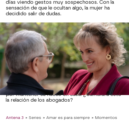
días viendo gestos muy sospechosos. Con la
sensación de que le ocultan algo, la mujer ha
decidido salir de dudas.
“Ya está bien del teatrillo que os habéis
montado”, ha advertido Benigna ante la mirada
incrédula de los abogados. La pareja se ha visto
acorralada y ha terminado confesando que están
juntos. “¿Por qué me habéis ocultado vuestra
relación?”, les ha preguntado, sorprendida.
Quintero y Silvia le han explicado a Benigna que,
a pesar de que vuelvan a estar juntos, no tienen
pensado vivir juntos. Aunque Beni es más
tradicional, no ha podido evitar sentirse aliviada
por mantener su hueco en casa. ¿Cambiará esto
la relación de los abogados?
Antena 3
» Series
» Amar es para siempre
» Momentos