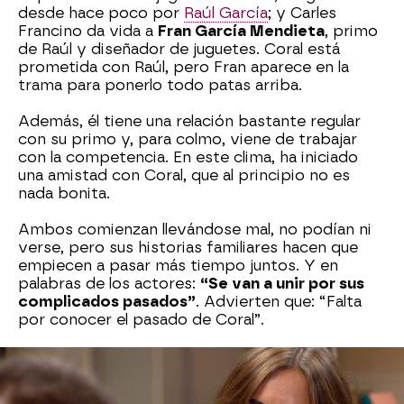
desde hace poco por
Raúl García
; y Carles
Francino da vida a
Fran García Mendieta
, primo
de Raúl y diseñador de juguetes. Coral está
prometida con Raúl, pero Fran aparece en la
trama para ponerlo todo patas arriba.
Además, él tiene una relación bastante regular
con su primo y, para colmo, viene de trabajar
con la competencia. En este clima, ha iniciado
una amistad con Coral, que al principio no es
nada bonita.
Ambos comienzan llevándose mal, no podían ni
verse, pero sus historias familiares hacen que
empiecen a pasar más tiempo juntos. Y en
palabras de los actores:
“Se van a unir por sus
complicados pasados”
. Advierten que: “Falta
por conocer el pasado de Coral”.
Hemos querido preguntarles cómo viven la
trama de amor de sus personajes, que tan