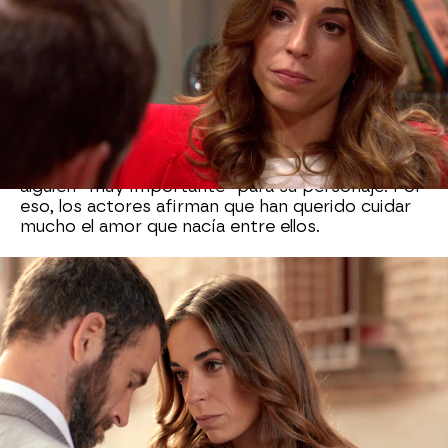
enganchados tiene a los seguidores de la serie.
Según nos explica Carlota Baró:
“Fran y Coral
intentan contar una historia de amor soterrada
y pasión prohibida”.
Ambos personajes comienzan a sentirse
cómplices a raíz de la búsqueda de la hija de
Fran, en la que Coral es su mayor apoyo. Sin
embargo, ella está prometida con Raúl, y es
alguien “muy importante” para su personaje. Por
eso, los actores afirman que han querido cuidar
mucho el amor que nacía entre ellos.
Durante esta temporada iremos descubriendo
muchos secretos del pasado, y nos cuentan:
“Los personajes tienen muchísimas capas en
esta temporada”. Coral es una persona muy
vulnerable, y es por lo que se apoya tanto en
Fran.
Cuando les preguntamos si va a sorprender su
aventura afirman:
“En esta historia lo que va a