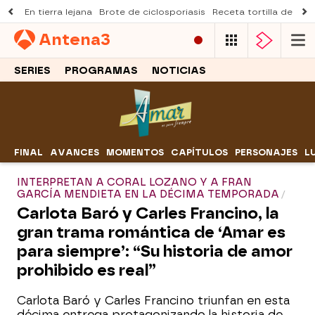
En tierra lejana
Brote de ciclosporiasis
Receta tortilla de pist
Antena
3
SERIES
PROGRAMAS
NOTICIAS
FINAL
AVANCES
MOMENTOS
CAPÍTULOS
PERSONAJES
L
INTERPRETAN A CORAL LOZANO Y A FRAN
GARCÍA MENDIETA EN LA DÉCIMA TEMPORADA
Carlota Baró y Carles Francino, la
gran trama romántica de ‘Amar es
para siempre’: “Su historia de amor
prohibido es real”
Carlota Baró y Carles Francino triunfan en esta
décima entrega protagonizando la historia de