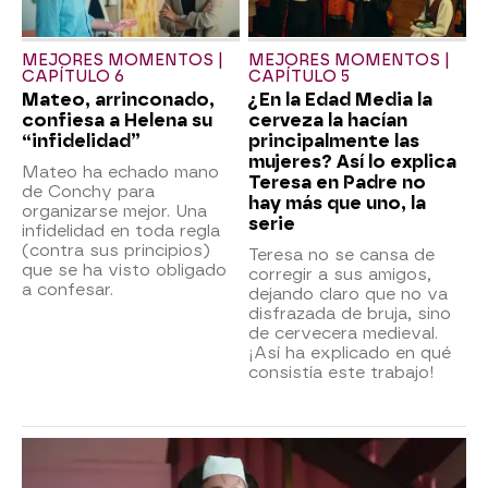
MEJORES MOMENTOS |
MEJORES MOMENTOS |
CAPÍTULO 6
CAPÍTULO 5
Mateo, arrinconado,
¿En la Edad Media la
confiesa a Helena su
cerveza la hacían
“infidelidad”
principalmente las
mujeres? Así lo explica
Mateo ha echado mano
Teresa en Padre no
de Conchy para
hay más que uno, la
organizarse mejor. Una
serie
infidelidad en toda regla
(contra sus principios)
Teresa no se cansa de
que se ha visto obligado
corregir a sus amigos,
a confesar.
dejando claro que no va
disfrazada de bruja, sino
de cervecera medieval.
¡Así ha explicado en qué
consistía este trabajo!