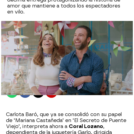
amor que mantiene a todos los espectadores
en vilo.
antena3.com
Madrid
Publicado:
25 de noviembre de 2021, 14:02
Whatsapp
Facebook
X
Flipboard
Carlota Baró, que ya se consolidó con su papel
de ‘Mariana Castañeda’ en ‘El Secreto de Puente
Viejo’,
interpreta ahora a
Coral Lozano
,
dependienta de la juguetería Garlo, dirigida