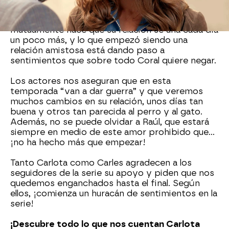
sorprender son los sentimientos”
. En estos
capítulos, el apoyo que se han brindado
mutuamente hace que su relación se una cada día
un poco más, y lo que empezó siendo una
relación amistosa está dando paso a
sentimientos que sobre todo Coral quiere negar.
Los actores nos aseguran que en esta
temporada “van a dar guerra” y que veremos
muchos cambios en su relación, unos días tan
buena y otros tan parecida al perro y al gato.
Además, no se puede olvidar a Raúl, que estará
siempre en medio de este amor prohibido que...
¡no ha hecho más que empezar!
Tanto Carlota como Carles agradecen a los
seguidores de la serie su apoyo y piden que nos
quedemos enganchados hasta el final. Según
ellos, ¡comienza un huracán de sentimientos en la
serie!
¡Descubre todo lo que nos cuentan Carlota