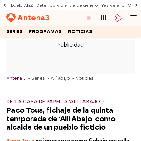
Duelo AlaZ
Detenido violencia de género
Yas verano
Creci
Antena
3
SERIES
PROGRAMAS
NOTICIAS
-
Antena 3
» Series
» Allí abajo
» Noticias
DE ‘LA CASA DE PAPEL’ A ‘ALLÍ ABAJO’
Paco Tous, fichaje de la quinta
temporada de 'Allí Abajo' como
alcalde de un pueblo ficticio
Paco Tous
se incorpora como fichaje estrella