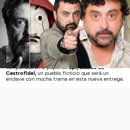
'Allí abajo', serie original de Atresmedia
Televisión, ya está sumergida en pleno rodaje de
su quinta temporada. Un hito que la convierte en
la única serie de prime time, de las estrenadas en
esta década, que alcanza una quinta entrega. La
quinta temporada de 'Allí abajo' apostará por
más comedia, nuevos escenarios y nuevos
personajes, manteniendo intacto el ADN de la
serie y al grueso de su elenco protagonista.
Paco Tous
ficha por la serie en su quinta
temporada en el papel de
Epi, alcalde de
Castrofidel,
un pueblo ficticio que será un
enclave con mucha trama en esta nueva entrega.