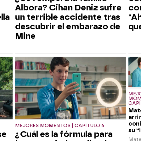
Albora? Cihan Deniz sufre
co
lla
un terrible accidente tras
"Ah
descubrir el embarazo de
que
Mine
MEJ
MOM
CAPÍ
Mat
arri
conf
MEJORES MOMENTOS | CAPÍTULO 6
su “
se
¿Cuál es la fórmula para
Mate