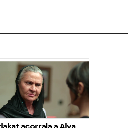
akat acorrala a Alya