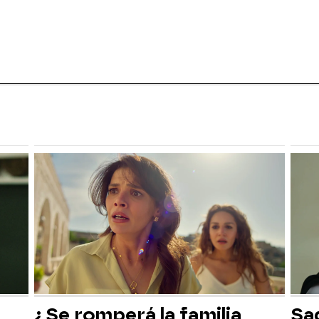
¿Se romperá la familia
Sad