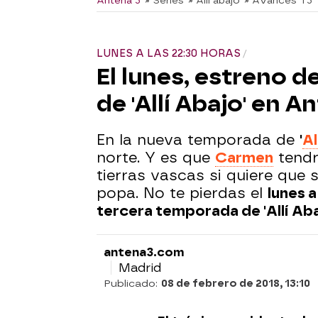
Antena 3
» Series
» Allí abajo
» Avances T3
LUNES A LAS 22:30 HORAS
El lunes, estreno 
de 'Allí Abajo' en A
En la nueva temporada de
'
Al
norte. Y es que
Carmen
tendr
tierras vascas si quiere que
popa. No te pierdas el
lunes a
tercera temporada de 'Allí Aba
antena3.com
Madrid
Publicado:
08 de febrero de 2018, 13:10