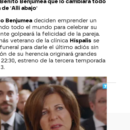
 Benito Benjumea que lo cambiará todo
de 'Allí abajo'
to Benjumea
deciden emprender un
endo todo el mundo para celebrar su
te golpeará la felicidad de la pareja.
más veterano de la clínica
Híspalis
se
uneral para darle el último adiós sin
ión de su herencia originará grandes
s 22:30, estreno de la tercera temporada
3.
edia
Allí Abajo
María León