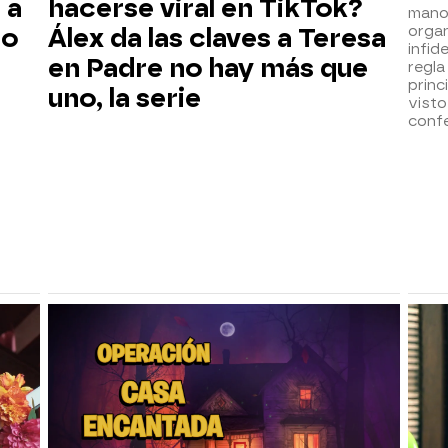
 a
hacerse viral en TikTok?
mano
organ
to
Álex da las claves a Teresa
infid
en Padre no hay más que
regla
princ
uno, la serie
visto
confe