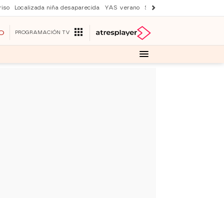
iso
Localizada niña desaparecida
YAS verano
Suri y Tom Cruise
Una nu
O
PROGRAMACIÓN TV