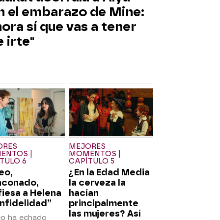
n el embarazo de Mine:
ora sí que vas a tener
 irte"
ORES
MEJORES
ENTOS |
MOMENTOS |
TULO 6
CAPÍTULO 5
eo,
¿En la Edad Media
nconado,
la cerveza la
iesa a Helena
hacían
infidelidad”
principalmente
las mujeres? Así
o ha echado