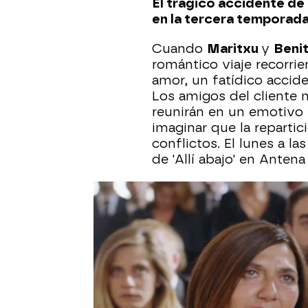
El trágico accidente de
en la tercera temporada 
Cuando
Maritxu
y
Beni
romántico viaje recorri
amor, un fatídico acciden
Los amigos del cliente 
reunirán en un emotivo f
imaginar que la repartic
conflictos. El lunes a la
de 'Allí abajo' en Antena 
Más sobre este tema:
Antena 3
Jon Plazaola
Atresm