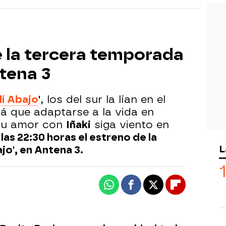
de la tercera temporada
ntena 3
lí Abajo
'
, los del sur la lían en el
á que adaptarse a la vida en
 su amor con
Iñaki
siga viento en
 las 22:30 horas el estreno de la
L
jo', en Antena 3.
Whatsapp
Facebook
X
Flipboard