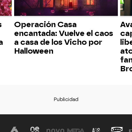
s
Operación Casa
Av
encantada: Vuelve el caos
ca
a
a casa de los Vicho por
lib
Halloween
at
fa
Br