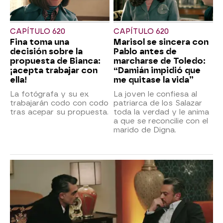
CAPÍTULO 620
CAPÍTULO 620
Fina toma una
Marisol se sincera con
decisión sobre la
Pablo antes de
propuesta de Bianca:
marcharse de Toledo:
¡acepta trabajar con
“Damián impidió que
ella!
me quitase la vida”
La fotógrafa y su ex
La joven le confiesa al
trabajarán codo con codo
patriarca de los Salazar
tras acepar su propuesta.
toda la verdad y le anima
a que se reconcilie con el
marido de Digna.