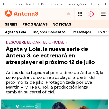
Sueños de libertad
Detenido violencia de género
La ruleta d
Antena
3
SERIES
PROGRAMAS
NOTICIAS
Agata y Lola
Mejores momentos
Personajes
Extra
DESCUBRE EL CARTEL OFICIAL
Ágata y Lola, la nueva serie de
Antena 3, se estrenará en
atresplayer el próximo 12 de julio
Antes de su llegada al prime time de Antena 3, la
serie podrá verse en atresplayer a partir del
próximo 12 de julio. Protagonizada por Eva
Martín y Mireia Oriol, la producción lanza
también su cartel oficial.