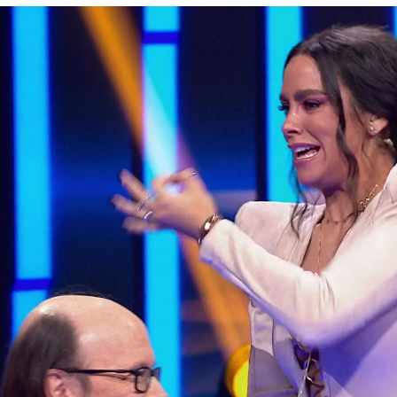
Whatsapp
Facebook
X
Flipboa
23, 22:26
jugar por la palabra es
Santiago