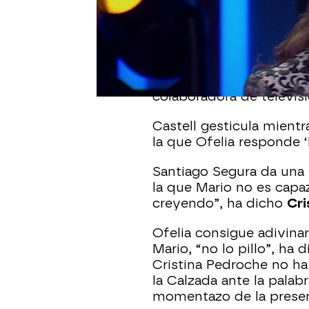
Segura
, que decide pas
Castell
.
La invitada tiene en su 
una buena pista, una si
Castell, “no sé si la pis
colaboradora de televisi
Castell gesticula mientr
la que Ofelia responde ‘
Santiago Segura da una p
la que Mario no es capa
creyendo”, ha dicho
Cri
Ofelia consigue adivinar
Mario, “no lo pillo”, ha
Cristina Pedroche no ha
la Calzada ante la palab
momentazo de la presen