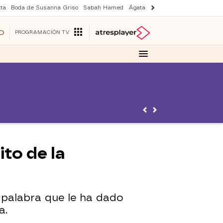
ta
Boda de Susanna Griso
Sabah Hamed
Ágata y Lola
Suri y Tom Cruise
O
PROGRAMACIÓN TV
to de la
 palabra que le ha dado
a.