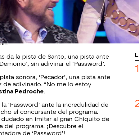
ar y ceder el ‘Password’ a
Lorena
mano que Ofelia gane la ronda si le da
tuación que hace dudar a Lorena
ta es buena”, ha confesado la
ón.
L
as da la pista de Santo, una pista ante
Demonio’, sin adivinar el ‘Password’.
ista sonora, ‘Pecador’, una pista ante
z de adivinarlo. “No me lo estoy
stina Pedroche
.
 la ‘Password’ ante la incredulidad de
 dicho el concursante del programa.
 dudado en imitar al gran Chiquito de
ra del programa. ¡Descubre el
tadora de ‘Password’!