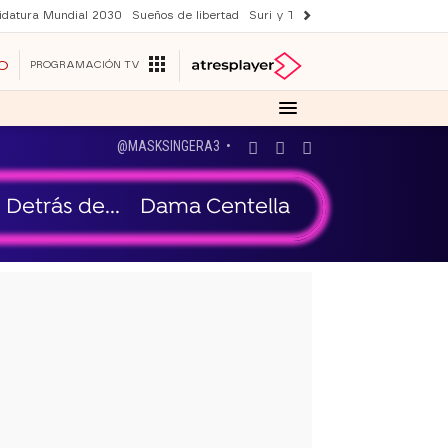
idatura Mundial 2030
Sueños de libertad
Suri y Tom Cruise
YAS verano
O
PROGRAMACIÓN TV
@MASKSINGERA3 •
Detrás de...
Dama Centella