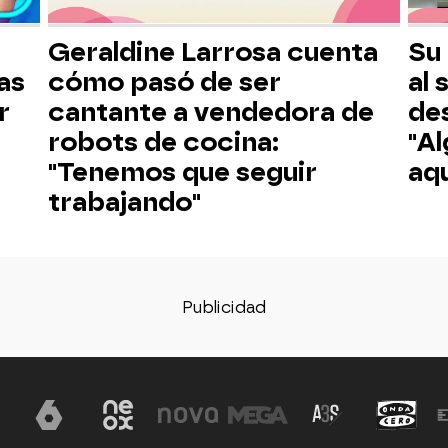
Geraldine Larrosa cuenta
Su
as
cómo pasó de ser
al 
r
cantante a vendedora de
des
robots de cocina:
"Al
"Tenemos que seguir
aqu
trabajando"