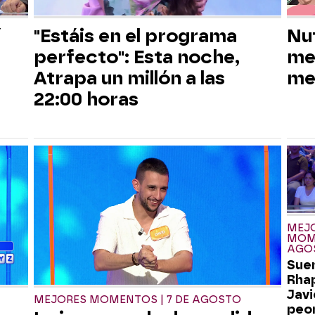
í
"Estáis en el programa
Nu
perfecto": Esta noche,
me
Atrapa un millón a las
me
22:00 horas
MEJ
MOME
AGO
Sue
Rhap
Javi
MEJORES MOMENTOS | 7 DE AGOSTO
peor