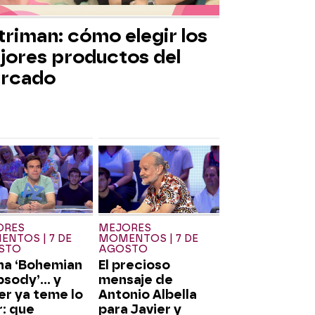
triman: cómo elegir los
jores productos del
rcado
ORES
MEJORES
NTOS | 7 DE
MOMENTOS | 7 DE
STO
AGOSTO
na ‘Bohemian
El precioso
sody’... y
mensaje de
er ya teme lo
Antonio Albella
: que
para Javier y