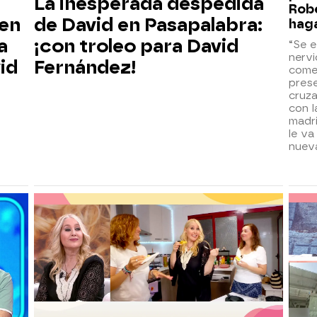
La inesperada despedida
Robe
 en
de David en Pasapalabra:
hag
a
¡con troleo para David
“Se 
nervi
id
Fernández!
come
pres
cruza
con l
madri
le va
nuev