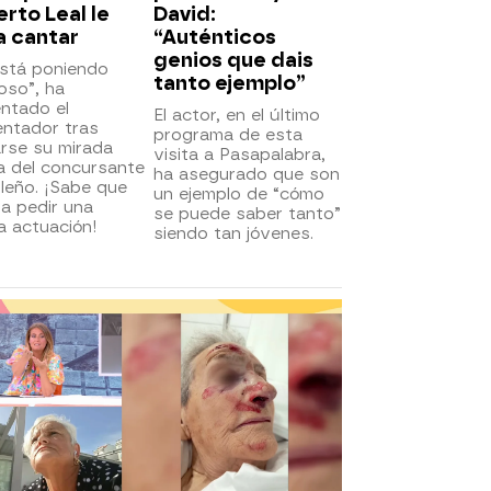
rto Leal le
David:
a cantar
“Auténticos
genios que dais
está poniendo
tanto ejemplo”
oso”, ha
ntado el
El actor, en el último
entador tras
programa de esta
rse su mirada
visita a Pasapalabra,
a del concursante
ha asegurado que son
leño. ¡Sabe que
un ejemplo de “cómo
 a pedir una
se puede saber tanto”
a actuación!
siendo tan jóvenes.