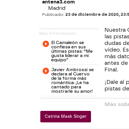
antena3.com
Madrid
Publicado:
23 de diciembre de 2020, 23:
Nuestra 
Más información
las pista
El Camaleón se
dudas de
confiesa en sus
vídeo. E
últimas pistas: “Me
gusta liderar a mi
más dato
equipo”
antes de
Final.
Javier Ambrossi se
declara al Cuervo
de la forma más
¡Dale al 
romántica: ¡Le ha
cantado para
pistas de
mostrarle su amor!
Más sobr
Catrina Mask Singer