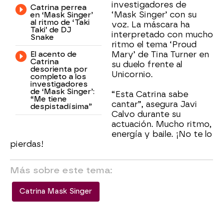
investigadores de
Catrina perrea
‘Mask Singer’ con su
en ‘Mask Singer’
al ritmo de ‘Taki
voz. La máscara ha
Taki’ de DJ
interpretado con mucho
Snake
ritmo el tema ‘Proud
El acento de
Mary’ de Tina Turner en
Catrina
su duelo frente al
desorienta por
Unicornio.
completo a los
investigadores
de ‘Mask Singer’:
“Esta Catrina sabe
“Me tiene
cantar”, asegura Javi
despistadísima”
Calvo durante su
actuación. Mucho ritmo,
energía y baile. ¡No te lo
pierdas!
Más sobre este tema:
Catrina Mask Singer