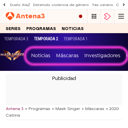
Duelo AlaZ
Detenido violencia de género
Yas verano
Creci
Antena
3
SERIES
PROGRAMAS
NOTICIAS
TEMPORADA 3
TEMPORADA 2
TEMPORADA 1
Noticias
Máscaras
Investigadores
-
Antena 3
» Programas
» Mask Singer
» Máscaras
» 2020
Catrina