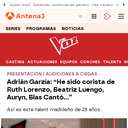
Duelo AlaZ
Detenido violencia de género
Yas verano
Creci
Antena
3
SERIES
PROGRAMAS
NOTICIAS
CASTING
ACTUACIONES
EQUIPOS
COACHES
TALENTS
N
PRESENTACIÓN | AUDICIONES A CIEGAS
Adrián Garzía: “He sido corista de
Ruth Lorenzo, Beatriz Luengo,
Auryn, Blas Cantó...”
Así es este talent madrileño de 28 años.