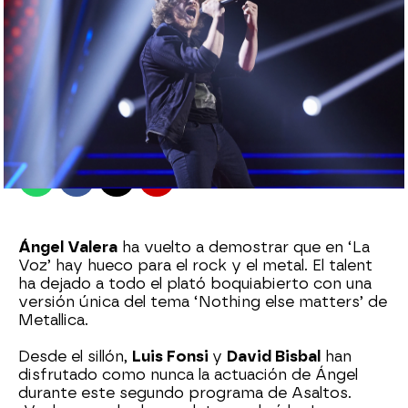
antena3.com
Madrid
Publicado:
13 de noviembre de 2021, 23:10
Whatsapp
Facebook
X
Flipboard
Ángel Valera
ha vuelto a demostrar que en ‘La
Voz’ hay hueco para el rock y el metal. El talent
ha dejado a todo el plató boquiabierto con una
versión única del tema ‘Nothing else matters’ de
Metallica.
Desde el sillón,
Luis Fonsi
y
David Bisbal
han
disfrutado como nunca la actuación de Ángel
durante este segundo programa de Asaltos.