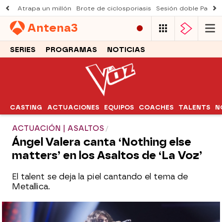
Atrapa un millón
Brote de ciclosporiasis
Sesión doble Padre
Antena
3
SERIES
PROGRAMAS
NOTICIAS
CASTING
ACTUACIONES
EQUIPOS
COACHES
TALENTS
N
ACTUACIÓN | ASALTOS
Ángel Valera canta ‘Nothing else
matters’ en los Asaltos de ‘La Voz’
El talent se deja la piel cantando el tema de
Metallica.