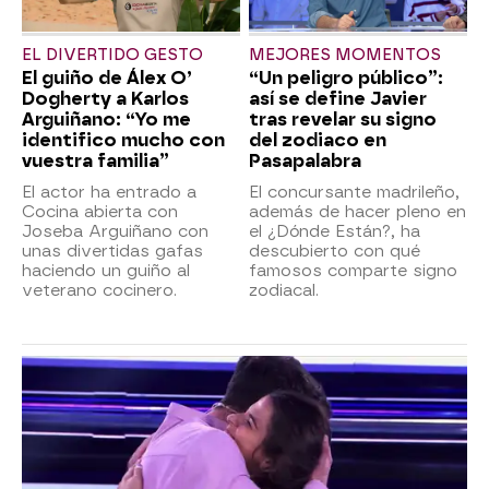
EL DIVERTIDO GESTO
MEJORES MOMENTOS
El guiño de Álex O’
“Un peligro público”:
Dogherty a Karlos
así se define Javier
Arguiñano: “Yo me
tras revelar su signo
identifico mucho con
del zodiaco en
vuestra familia”
Pasapalabra
El actor ha entrado a
El concursante madrileño,
Cocina abierta con
además de hacer pleno en
Joseba Arguiñano con
el ¿Dónde Están?, ha
unas divertidas gafas
descubierto con qué
haciendo un guiño al
famosos comparte signo
veterano cocinero.
zodiacal.