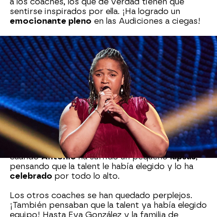
a los coaches, los que de verdad tienen que
sentirse inspirados por ella. ¡Ha logrado un
emocionante pleno
en las Audiciones a ciegas!
Los cuatro
coaches
han usado toda su
labia
para
ganarse la confianza de Phindile, y parecía que
Antonio Orozco
tenía más terreno ganado
frente a sus compañeros. Después de unas
emotivas palabras del coach catalán, le ha
pedido que
vaya su equipo
, haciéndole la seña
de que se acercara.
Phindile
, sin ningún problema, se ha acercado a
Orozco, con la intención de
abrazarle
y
agradecerle las palabras. Ha sido entonces
cuando
Antonio
ha sufrido un pequeño
lapsus
,
pensando que la talent le había elegido y lo ha
celebrado
por todo lo alto.
Los otros coaches se han quedado perplejos.
¡También pensaban que la talent ya había elegido
equipo! Hasta Eva González y la familia de