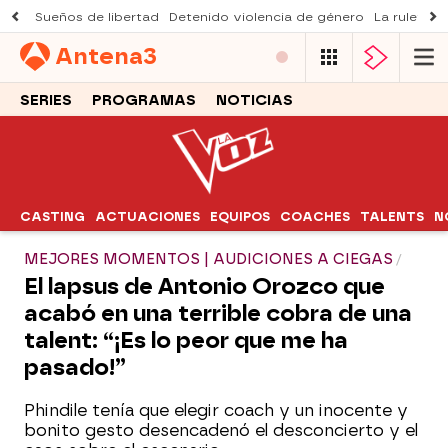
Sueños de libertad
Detenido violencia de género
La ruleta d
Antena
3
SERIES
PROGRAMAS
NOTICIAS
CASTING
ACTUACIONES
EQUIPOS
COACHES
TALENTS
N
MEJORES MOMENTOS | AUDICIONES A CIEGAS
El lapsus de Antonio Orozco que
acabó en una terrible cobra de una
talent: “¡Es lo peor que me ha
pasado!”
Phindile tenía que elegir coach y un inocente y
bonito gesto desencadenó el desconcierto y el