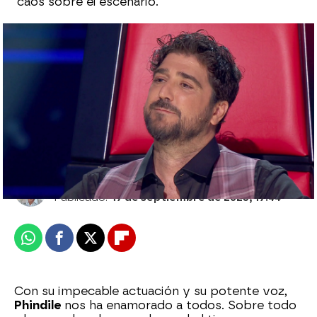
caos sobre el escenario.
Antonio Orozco improvisa el momento
más bonito de las Audiciones cantando
Estoy hecho de pedacitos de ti
Julián López
Publicado:
17 de septiembre de 2023, 17:44
Whatsapp
Facebook
X
Flipboard
Con su impecable actuación y su potente voz,
Phindile
nos ha enamorado a todos. Sobre todo