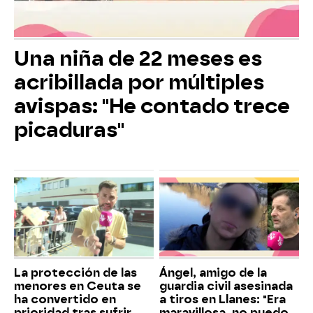
Una niña de 22 meses es
acribillada por múltiples
avispas: "He contado trece
picaduras"
La protección de las
Ángel, amigo de la
menores en Ceuta se
guardia civil asesinada
ha convertido en
a tiros en Llanes: "Era
prioridad tras sufrir
maravillosa, no puedo