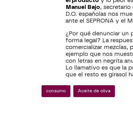
el producto
y lo peor e
Manuel Bajo
, secretario
D.O. españolas nos mue
ante el SEPRONA y el Min
¿Por qué denunciar un
forma legal? La respues
comercializar mezclas, 
ejemplo que nos muestra
con letras en negrita an
Lo llamativo es que la p
que el resto es giraso
consumo
Aceite de oliva