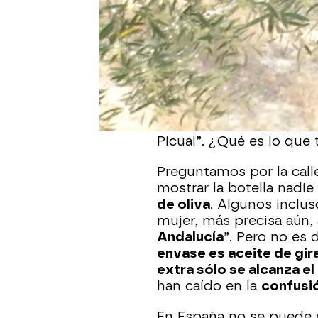
La mujer de la etiqueta
arte. Las manos tejen o
lleva a la feria de cualq
aceitunas
encuadran la p
Un par de
girasoles
apar
nos acercamos, leemos e
“elaborado con
aceite d
Picual”. ¿Qué es lo que
Preguntamos por la calle
mostrar la botella nadi
de oliva
. Algunos inclus
mujer, más precisa aún, 
Andalucía
”. Pero no es 
envase es aceite de gir
extra sólo se alcanza e
han caído en la
confusi
En España no se puede el