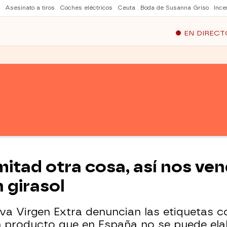
Asesinato a tiros
Coches eléctricos
Ceuta
Boda de Susanna Griso
Ince
EN DIRECT
mitad otra cosa, así nos ven
 girasol
iva Virgen Extra denuncian las etiquetas 
 producto que en España no se puede elab