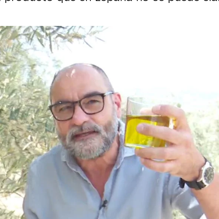
Whatsapp
Facebook
X
Flipboa
:27