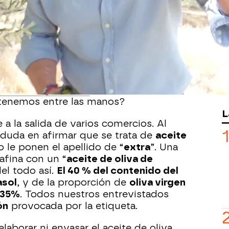
 mira al consumidor con ojos llenos de
ndas y su vestido con volantes nos
uier localidad andaluza. Guirnaldas de
egatina sobre la botella de plástico.
ecen en un discreto segundo plano. Si
n un fondo resaltado la leyenda:
e oliva virgen extra
de la variedad
 tenemos entre las manos?
L
 a la salida de varios comercios. Al
e duda en afirmar que se trata de
aceite
o le ponen el apellido de “
extra
”. Una
afina con un “
aceite de oliva de
del todo así.
El 40 % del contenido del
asol
, y de la proporción de
oliva virgen
l 35%
. Todos nuestros entrevistados
ón
provocada por la etiqueta.
aborar ni envasar el aceite de oliva