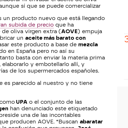
aunque sí que se puede comercializar
 un producto nuevo que está llegando
ran subida de precio
que ha
de oliva virgen extra (
AOVE
) empuja
abricar un
aceite más barato con
asar este producto a base de
mezcla
do en España pero no así su
 tanto basta con enviar la materia prima
, elaborarlo y embotellarlo allí, y
erías de los supermercados españoles.
e es parecido al nuestro y no tiene
s como
UPA
o el conjunto de las
gen
han denunciado este etiquetado
reside una de las incontables
s que producen AOVE. “Buscan
abaratar