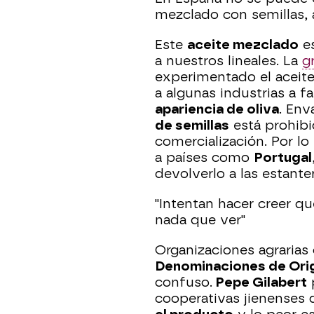
mezclado con semillas, 
Este
aceite mezclado
es
a nuestros lineales. La
g
experimentado el aceite 
a algunas industrias a f
apariencia de oliva
. Env
de semillas
está prohibi
comercialización. Por lo
a países como
Portugal
devolverlo a las estant
"Intentan hacer creer qu
nada que ver"
Organizaciones agraria
Denominaciones de Ori
confuso.
Pepe Gilabert
p
cooperativas jienense