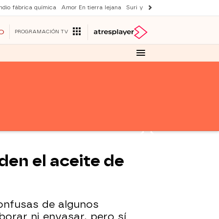
ndio fábrica química
Amor En tierra lejana
Suri y Tom Cruise
La ruleta de 
O
PROGRAMACIÓN TV
den el aceite de
confusas de algunos
orar ni envasar, pero sí