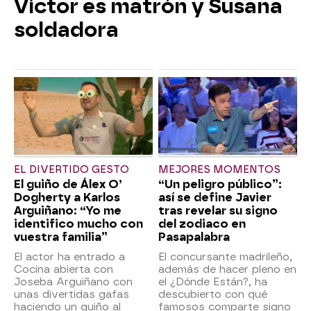
Víctor es matrón y Susana
soldadora
EL DIVERTIDO GESTO
MEJORES MOMENTOS
El guiño de Álex O’
“Un peligro público”:
Dogherty a Karlos
así se define Javier
Arguiñano: “Yo me
tras revelar su signo
identifico mucho con
del zodiaco en
vuestra familia”
Pasapalabra
El actor ha entrado a
El concursante madrileño,
Cocina abierta con
además de hacer pleno en
Joseba Arguiñano con
el ¿Dónde Están?, ha
unas divertidas gafas
descubierto con qué
haciendo un guiño al
famosos comparte signo