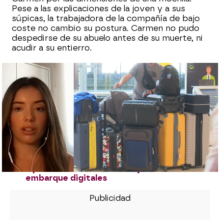
Pese a las explicaciones de la joven y a sus
súpicas, la trabajadora de la compañía de bajo
coste no cambio su postura. Carmen no pudo
despedirse de su abuelo antes de su muerte, ni
acudir a su entierro.
Guerra abierta entre Bustinduy y Ryanair
por lanzar una oferta con su imagen de
payaso: "Reserva antes de que un payaso
suba precios"
Ryanair pide explicaciones a Óscar
Puente y los controladores aéreos
responden: "Son unos piratas
inconscientes"
Estos son lo tres aeropuertos en los que
Ryanair limita el uso de tarjetas de
embarque digitales