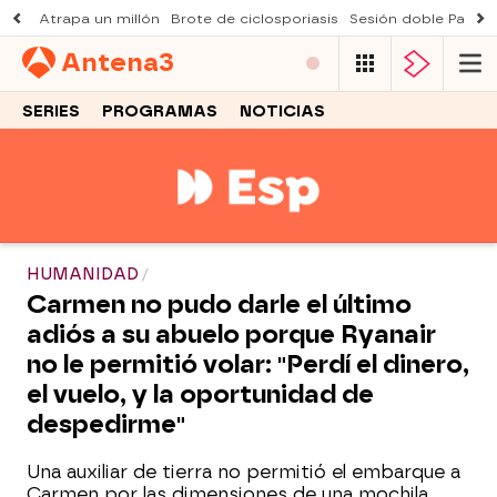
Atrapa un millón
Brote de ciclosporiasis
Sesión doble Padre
Antena
3
SERIES
PROGRAMAS
NOTICIAS
HUMANIDAD
Carmen no pudo darle el último
adiós a su abuelo porque Ryanair
no le permitió volar: "Perdí el dinero,
el vuelo, y la oportunidad de
despedirme"
Una auxiliar de tierra no permitió el embarque a
Carmen por las dimensiones de una mochila.