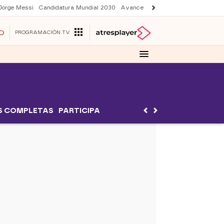
Jorge Messi
Candidatura Mundial 2030
Avance Sueños de libertad
Final 
O
PROGRAMACIÓN TV
S COMPLETAS
PARTICIPA