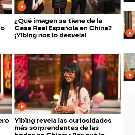
l
¿Qué imagen se tiene de la
lo
Casa Real Española en China?
¡Yibing nos lo desvela!
ero
Yibing revela las curiosidades
más sorprendentes de las
bodas en China: ¿Por qué la