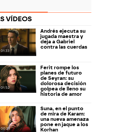
S VÍDEOS
Andrés ejecuta su
jugada maestra y
deja a Gabriel
contra las cuerdas
01:33
Ferit rompe los
planes de futuro
de Seyran: su
dolorosa decisión
01:52
golpea de lleno su
historia de amor
Suna, en el punto
de mira de Karam:
una nueva amenaza
pone en jaque a los
00:21
Korhan