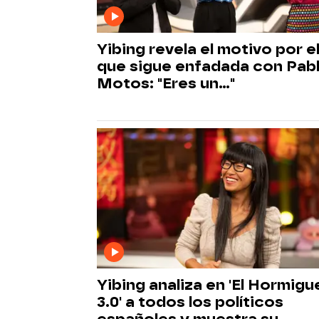
Yibing revela el motivo por e
que sigue enfadada con Pab
Motos: "Eres un..."
Yibing analiza en 'El Hormigu
3.0' a todos los políticos
españoles y muestra su