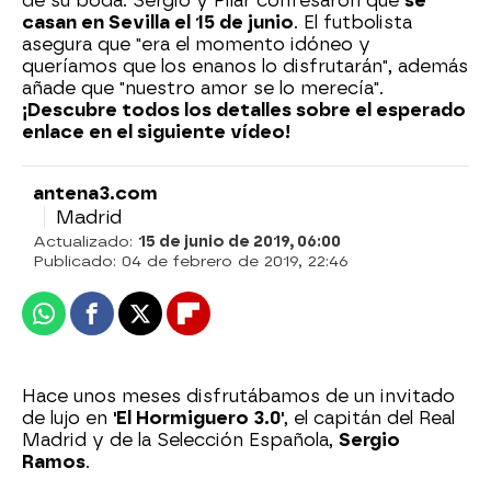
de su boda. Sergio y Pilar confesaron que
se
casan en Sevilla el 15 de junio
. El futbolista
asegura que "era el momento idóneo y
queríamos que los enanos lo disfrutarán", además
añade que "nuestro amor se lo merecía".
¡Descubre todos los detalles sobre el esperado
enlace en el siguiente vídeo!
antena3.com
Madrid
Actualizado:
15 de junio de 2019, 06:00
Publicado:
04 de febrero de 2019, 22:46
Whatsapp
Facebook
X
Flipboard
Hace unos meses disfrutábamos de un invitado
de lujo en
'El Hormiguero 3.0'
, el capitán del Real
Madrid y de la Selección Española,
Sergio
Ramos
.