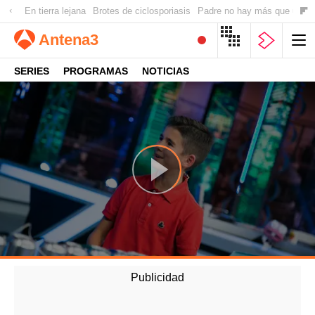
En tierra lejana
Brotes de ciclosporiasis
Padre no hay más que uno
Antena
3
SERIES
PROGRAMAS
NOTICIAS