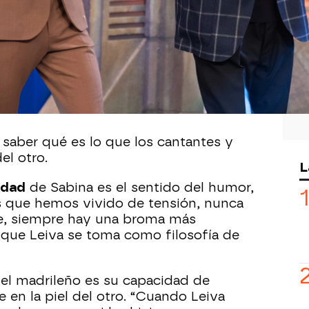
 empezado a formar parte de la música
 cómo ha explicado el cantante en
‘El
ño ha compuesto el tema principal del
o mucho’ en el que Fernando León de
alma de Joaquín Sabina en sus quince
saber qué es lo que los cantantes y
l otro.
L
idad
de Sabina es el sentido del humor,
 que hemos vivido de tensión, nunca
e, siempre hay una broma más
 que Leiva se toma como filosofía de
del madrileño es su capacidad de
 en la piel del otro. “Cuando Leiva