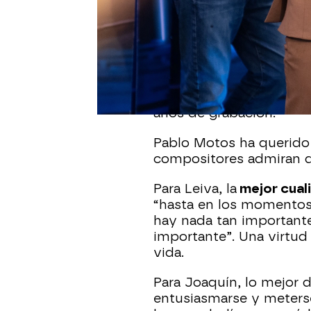
Leiva hace años que ha
de Joaquín Sabina tal y
Hormiguero’.
El madrile
documental ‘Sintiéndol
Aranoa nos muestra el 
años de grabación.
Pablo Motos ha querido 
compositores admiran de
Para Leiva, la
mejor cual
“hasta en los momentos
hay nada tan important
importante”. Una virtud
vida.
Para Joaquín, lo mejor 
entusiasmarse y meterse