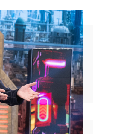
or prescripción facultativa”
rd