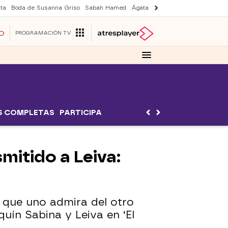
ta
Boda de Susanna Griso
Sabah Hamed
Ágata y Lola
Suri y Tom Cruise
O
PROGRAMACIÓN TV
S COMPLETAS
PARTICIPA
mitido a Leiva:
 que uno admira del otro
uín Sabina y Leiva en ‘El