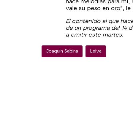
hace melodías para mí, l
vale su peso en oro”, le
El contenido al que hac
de un programa del 14 d
a emitir este martes.
Joaquín Sabina
Leiva