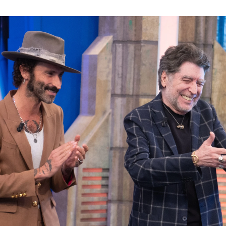
 tapujos a la pregunta de Pablo Motos: “Bebo p
Whatsapp
Facebook
X
Flipboa
22:21