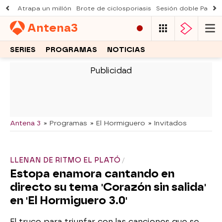
Atrapa un millón
Brote de ciclosporiasis
Sesión doble Padre
Antena
3
SERIES
PROGRAMAS
NOTICIAS
-
Antena 3
» Programas
» El Hormiguero
» Invitados
LLENAN DE RITMO EL PLATÓ
Estopa enamora cantando en
directo su tema 'Corazón sin salida'
en 'El Hormiguero 3.0'
El truco para triunfar con las canciones que se