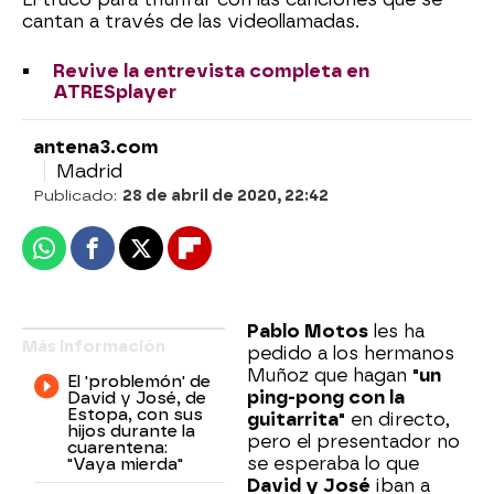
cantan a través de las videollamadas.
Revive la entrevista completa en
ATRESplayer
antena3.com
Madrid
Publicado:
28 de abril de 2020, 22:42
Whatsapp
Facebook
X
Flipboard
Pablo Motos
les ha
Más información
pedido a los hermanos
Muñoz que hagan
"un
El 'problemón' de
ping-pong con la
David y José, de
Estopa, con sus
guitarrita"
en directo,
hijos durante la
pero el presentador no
cuarentena:
se esperaba lo que
"Vaya mierda"
David y José
iban a