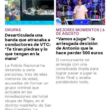
OKUPAS
MEJORES MOMENTOS | 6
DE AGOSTO
Desarticulada una
“Vamos a jugar”: la
banda que atracaba a
arriesgada decisión
conductores de VTC:
de Antonio que le
"Te tiran piedras y lo
hace perder 500 euros
que tengan en la
mano"
El concursante se
arriesga con una
La Policía Nacional ha
complicada tirada para
detenido a siete
lograr pasar a jugar la
personas, tres de ellas
Gran Final y acaba
menores de edad,
perdiéndolo todo.
acusadas de formar un
grupo criminal que
actuaba en las
inmediaciones del hotel
okupa de Rejas, en el
distrito madrileño de San
Blas-Canillejas. La