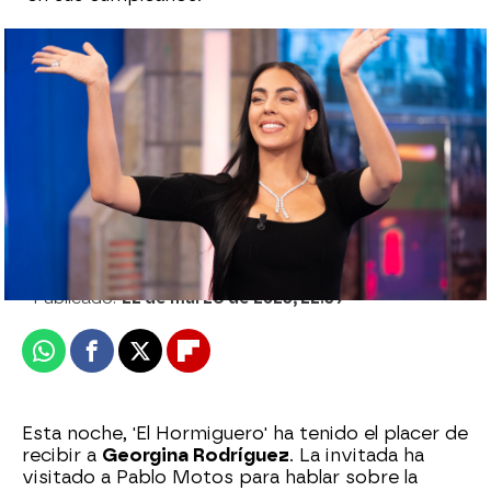
Georgina Rodríguez, sobre sus hijos con
Cristiano Ronaldo: "Me encantan mis hijos
todo el día"
El Hormiguero
Publicado:
22 de marzo de 2023, 22:39
Whatsapp
Facebook
X
Flipboard
Esta noche, 'El Hormiguero' ha tenido el placer de
recibir a
Georgina Rodríguez
. La invitada ha
visitado a Pablo Motos para hablar sobre la