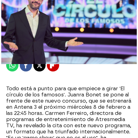
Alberto Mendo
Publicado:
01 de febrero de 2023, 11:14
Whatsapp
Facebook
X
Flipboard
Todo está a punto para que empiece a girar 'El
círculo de los famosos'. Juanra Bonet se pone al
frente de este nuevo concurso, que se estrenará
en Antena 3 el próximo miércoles 8 de febrero a
las 22:45 horas. Carmen Ferreiro, directora de
programas de entretenimiento de Atresmedia
TV, ha revelado la cita con este nuevo programa,
un formato que ha triunfado internacionalmente.
"Es un 'game show' que no es al uso", ha