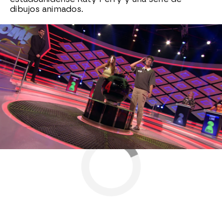
dibujos animados.
Libérrimos
Antena 3
» Programas
» ¡Boom!
» Mejores Momentos