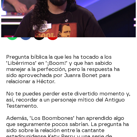
antena3.com
Madrid
Publicado:
19 de julio de 2021, 19:52
Whatsapp
Facebook
X
Flipboard
Pregunta bíblica la que les ha tocado a los
‘Libérrimos’ en ‘¡Boom!’ y que han sabido
manejar a la perfección, pero la respuesta ha
sido aprovechada por Juanra Bonet para
relacionar a Héctor.
No te puedes perder este divertido momento y,
así, recordar a un personaje mítico del Antiguo
Testamento.
Además, ‘Los Boombones’ han aprendido algo
que seguramente pocos sabrían. La pregunta ha
sido sobre la relación entre la cantante
estadounidense Katy Perry y una serie de