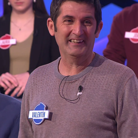
Whatsapp
Facebook
X
Flipboa
ar a los ‘Sindulfos’ en el programa de
cuentra en cuarentena debido a que ha
19. El concursante se encuentra bien,
islado por precaución.