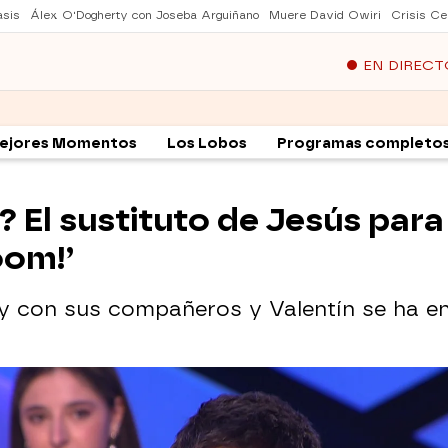
asis
Álex O'Dogherty con Joseba Arguiñano
Muere David Owiri
Crisis Ce
EN DIRECT
ejores Momentos
Los Lobos
Programas completo
 El sustituto de Jesús para 
oom!’
y con sus compañeros y Valentín se ha e