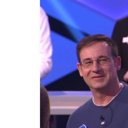
antena3.com
Madrid
Publicado:
19 de abril de 2022, 19:54
Jesús no ha podido ayud
hoy debido a que se en
dado positivo en COVID-
pero debe permanecer a