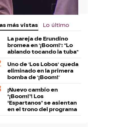
as más vistas
Lo último
La pareja de Erundino
bromea en '¡Boom!': "Lo
ablando tocando la tuba"
Uno de 'Los Lobos' queda
eliminado en la primera
bomba de '¡Boom!'
¡Nuevo cambio en
‘¡Boom!’! Los
‘Espartanos’ se asientan
en el trono del programa