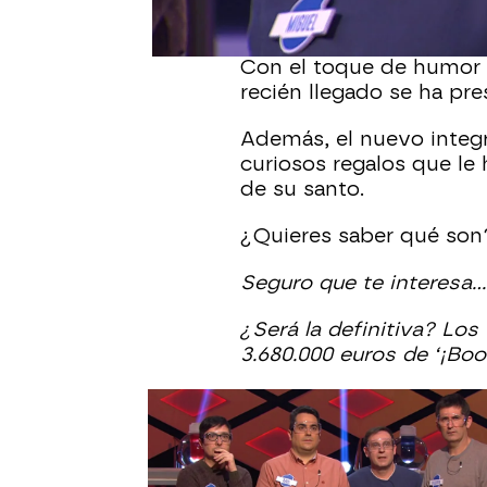
Esta circunstancia ha 
conocido a Valentín, el 
Con el toque de humor q
recién llegado se ha pr
Además, el nuevo integ
curiosos regalos que le
de su santo.
¿Quieres saber qué so
Seguro que te interesa...
¿Será la definitiva? Los 
3.680.000 euros de ‘¡Boo
concursantes boom
Sindulfos