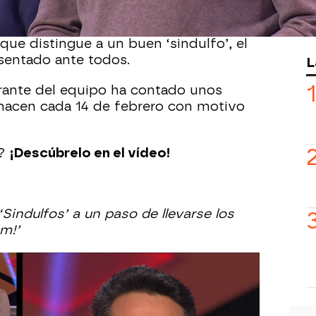
hecho que hoy en ‘¡Boom!’ hayamos
encargado de cubrir el puesto de Jesús.
ue distingue a un buen ‘sindulfo’, el
esentado ante todos.
L
rante del equipo ha contado unos
 hacen cada 14 de febrero con motivo
n?
¡Descúbrelo en el vídeo!
‘Sindulfos’ a un paso de llevarse los
m!’