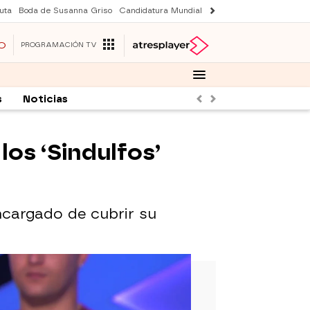
uta
Boda de Susanna Griso
Candidatura Mundial 2030
Laura Rozalen de S
O
PROGRAMACIÓN TV
s
Noticias
Anterior
Siguiente
los ‘Sindulfos’
ncargado de cubrir su