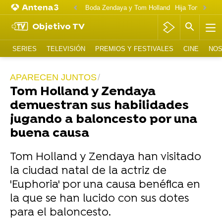
Boda Zendaya y Tom Holland
Hija Tom Cruise 
Objetivo TV
SERIES
TELEVISIÓN
PREMIOS Y FESTIVALES
CINE
NOS
APARECEN JUNTOS
Tom Holland y Zendaya
demuestran sus habilidades
jugando a baloncesto por una
buena causa
Tom Holland y Zendaya han visitado
la ciudad natal de la actriz de
'Euphoria' por una causa benéfica en
la que se han lucido con sus dotes
para el baloncesto.