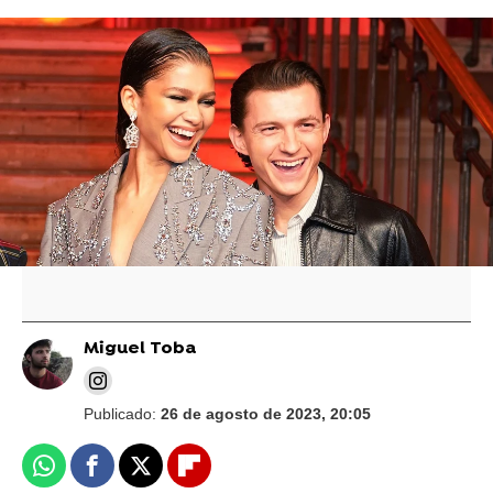
Tom Holland habla de sus problemas con la
dislexia y cómo Zendaya lo ayuda: "Tengo
mucha suerte de tenerla"
Zendaya habla sobre las escenas de sexo en
'Challengers', su próxima película: "La tensión
aumenta"
Miguel Toba
Publicado:
26 de agosto de 2023, 20:05
Whatsapp
Facebook
X
Flipboard