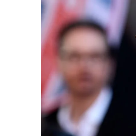
Anna Hidalgo
Publicado:
12 de julio de 2023, 14:53
Tom Holland
y
Zendaya
h