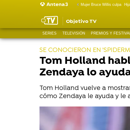
Mujer Bruce Willis culpa
Hij
Objetivo TV
SERIES
TELEVISIÓN
PREMIOS Y FESTIVA
SE CONOCIERON EN 'SPIDER
Tom Holland habl
Zendaya lo ayuda
Tom Holland vuelve a mostrar
cómo Zendaya le ayuda y le ap
Tom Holland habla del amor incond
Tom Holland recuerda cuando conqu