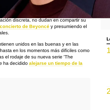
s se conoció en el set de 'SpiderMan:
o no fue hasta 2021 cuando se hizo
sar de que ambos son reservados y
lación discreta, no dudan en compartir su
 concierto de Beyoncé
y presumiendo el
ales.
L
tienen unidos en las buenas y en las
hasta en los momentos más difíciles como
ras el rodaje de su nueva serie 'The
e ha decidido
alejarse un tiempo de la