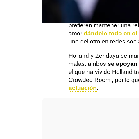
amor. La pareja de actore
Homecoming' en 2017, per
pública su relación. A pe
prefieren mantener una re
amor
dándolo todo en el
uno del otro en redes soci
Holland y Zendaya se man
malas, ambos
se apoyan
el que ha vivido Holland t
Crowded Room', por lo qu
actuación
.