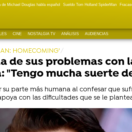
a de Michael Douglas habla español
Sueldo Tom Holland SpiderMan
Fracas
LES
CINE
NOSTALGIA TV
ANÁLISIS
AUDIENCIAS
MAN: HOMECOMING'
a de sus problemas con l
: "Tengo mucha suerte de
 su parte más humana al confesar que sufr
oya con las dificultades que se le plante
icional de Zendaya y lo que ha aguantado durante 10 me
istó a Zendaya con su habilidad oculta para la carpint