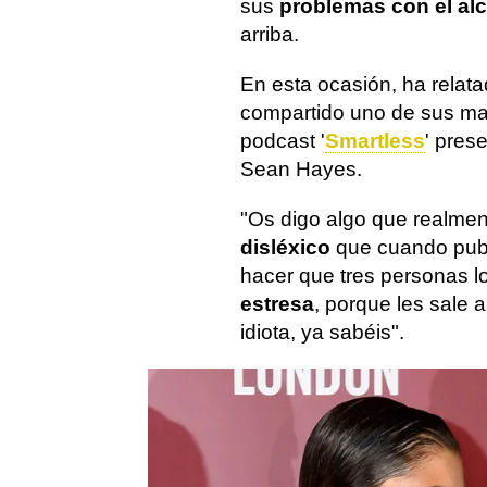
sus
problemas con el al
arriba.
En esta ocasión, ha relat
compartido uno de sus may
podcast '
Smartless
' pres
Sean Hayes.
"Os digo algo que realme
disléxico
que cuando publ
hacer que tres personas lo
estresa
, porque les sale 
idiota, ya sabéis".