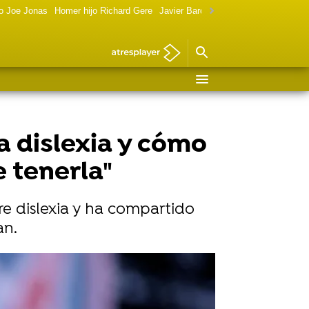
o Joe Jonas
Homer hijo Richard Gere
Javier Bardem política
Marilyn Monr
a dislexia y cómo
 tenerla"
e dislexia y ha compartido
an.
ses: "Es una bendita"
ería: "Ahora estamos enamorados"