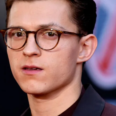
Whatsapp
Facebook
X
Flipboa
an vuelto a demostrar lo sólido que es su