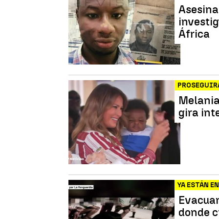
Asesinan
investig
África
PROSEGUIRÁ
Melania
gira int
YA ESTÁN E
Evacuan
donde cr