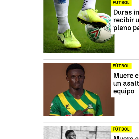
FÚTBOL
Duras i
recibir 
pleno p
FÚTBOL
Muere e
un asal
equipo
FÚTBOL
Muere a