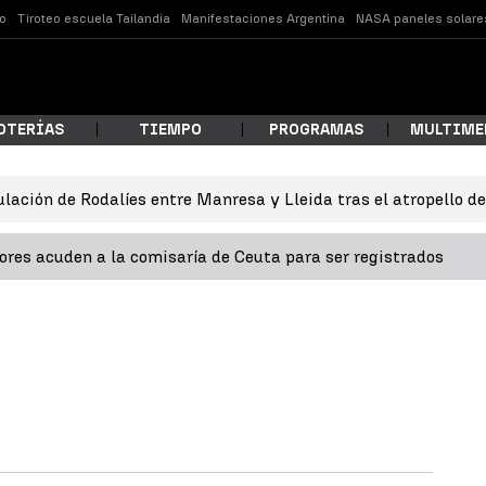
o
Tiroteo escuela Tailandia
Manifestaciones Argentina
NASA paneles solare
OTERÍAS
TIEMPO
PROGRAMAS
MULTIME
ulación de Rodalíes entre Manresa y Lleida tras el atropello d
 estás buscando?
res acuden a la comisaría de Ceuta para ser registrados
ar