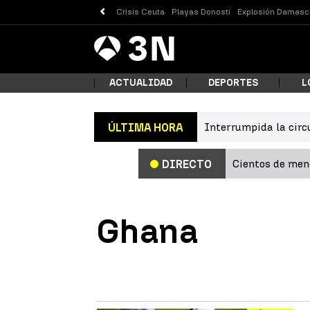
Crisis Ceuta
Playas Donosti
Explosión Damasc
Antena
Noticias
3
ACTUALIDAD
DEPORTES
L
Interrumpida la circ
ÚLTIMA HORA
¿Qué
Cientos de meno
DIRECTO
Ghana
Busc