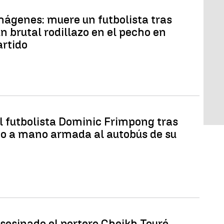
mágenes: muere un futbolista tras
un brutal rodillazo en el pecho en
artido
l futbolista Dominic Frimpong tras
to a mano armada al autobús de su
sesinado el portero Cheikh Touré