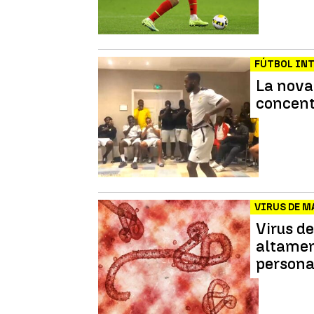
FÚTBOL IN
La nova
concent
VIRUS DE 
Virus d
altamen
persona