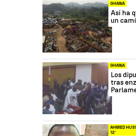
GHANA
Así ha 
un cami
GHANA
Los dip
tras en
Parlam
AHMED HUS
12'