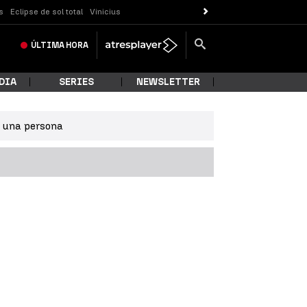
s
Eclipse de sol total
Vinicius
ÚLTIMA
HORA
DIA
SERIES
NEWSLETTER
e una persona