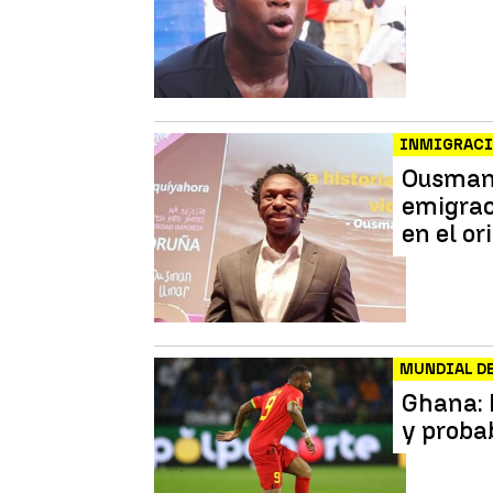
INMIGRAC
Ousman 
emigraci
en el or
MUNDIAL DE
Ghana: 
y proba