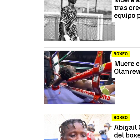
tras cre
equipo 
BOXEO
Muere e
Olanrew
BOXEO
Abigail
del box