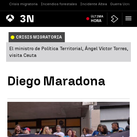
Crisis migratoria
Incendios forestales
Incidente Altea
Guerra Ucrania
Antena
ÚLTIMA
Noticias
3
HORA
CRISIS MIGRATORIA
El ministro de Política Territorial, Ángel Víctor Torres,
visita Ceuta
Diego Maradona