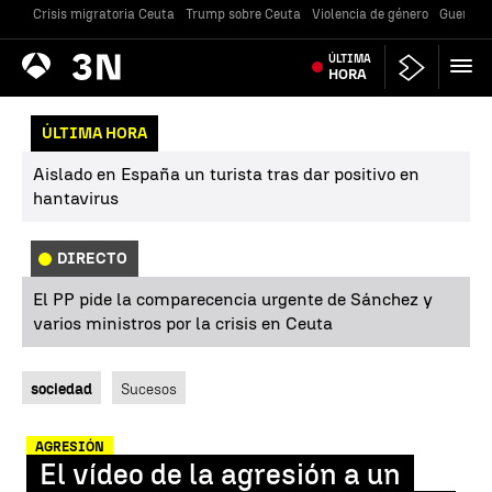
Crisis migratoria Ceuta
Trump sobre Ceuta
Violencia de género
Guerra U
Antena
ÚLTIMA
Noticias
3
HORA
ÚLTIMA HORA
Aislado en España un turista tras dar positivo en
hantavirus
DIRECTO
El PP pide la comparecencia urgente de Sánchez y
varios ministros por la crisis en Ceuta
sociedad
Sucesos
AGRESIÓN
El vídeo de la agresión a un