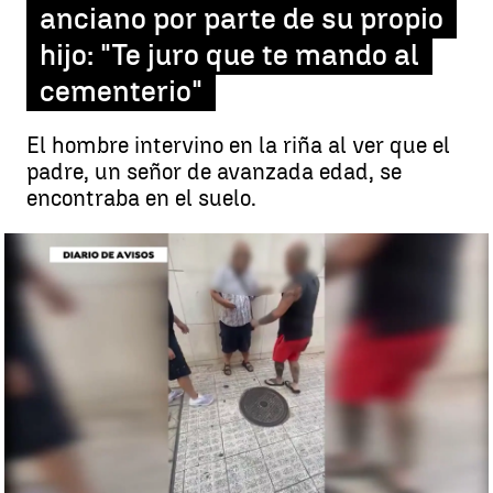
anciano por parte de su propio
hijo: "Te juro que te mando al
cementerio"
El hombre intervino en la riña al ver que el
padre, un señor de avanzada edad, se
encontraba en el suelo.
Defiende a un anciano de los golpes que le propinaba su propio hijo
y acaba agredido |
Antena 3 Noticias
Gracia López
Publicado:
28 de junio de 2023, 12:54