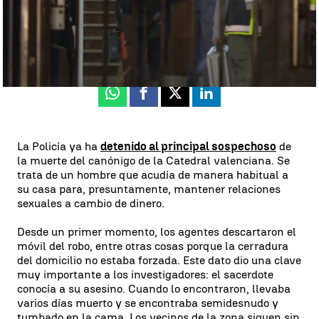
Ángela Clemente
Publicado:
25 de enero de 2024, 20:14
Whatsapp
Facebook
X
Linkedin
La Policía ya ha
detenido al principal sospechoso
de
la muerte del canónigo de la Catedral valenciana. Se
trata de un hombre que acudía de manera habitual a
su casa para, presuntamente, mantener relaciones
sexuales a cambio de dinero.
Desde un primer momento, los agentes descartaron el
móvil del robo, entre otras cosas porque la cerradura
del domicilio no estaba forzada. Este dato dio una clave
muy importante a los investigadores: el sacerdote
conocía a su asesino. Cuando lo encontraron, llevaba
varios días muerto y se encontraba semidesnudo y
tumbado en la cama. Los vecinos de la zona siguen sin