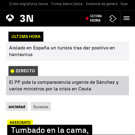
Crisis migratoria Ceuta
Trump sobre Ceuta
Violencia de género
Guerra U
Antena
ÚLTIMA
Noticias
3
HORA
ÚLTIMA HORA
Aislado en España un turista tras dar positivo en
hantavirus
DIRECTO
El PP pide la comparecencia urgente de Sánchez y
varios ministros por la crisis en Ceuta
sociedad
Sucesos
ASESINATO
Tumbado en la cama,