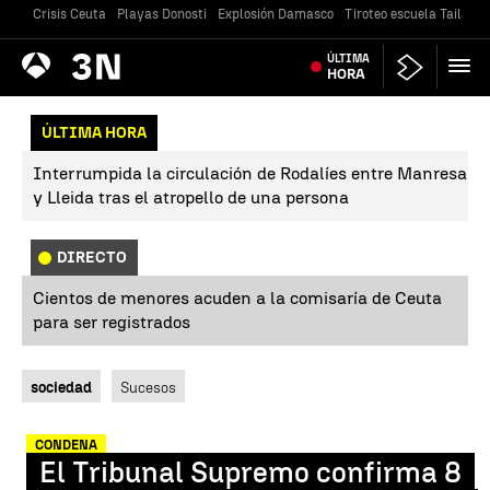
Crisis Ceuta
Playas Donosti
Explosión Damasco
Tiroteo escuela Tailandi
Antena
ÚLTIMA
Noticias
3
HORA
ÚLTIMA HORA
Interrumpida la circulación de Rodalíes entre Manresa
y Lleida tras el atropello de una persona
DIRECTO
Cientos de menores acuden a la comisaría de Ceuta
para ser registrados
sociedad
Sucesos
CONDENA
El Tribunal Supremo confirma 8