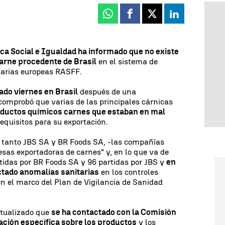
Whatsapp
Facebook
X
Linkedin
tica Social e Igualdad ha informado que no existe
carne procedente de Brasil
en el sistema de
tarias europeas RASFF.
ado viernes en Brasil
después de una
comprobó que varias de las principales cárnicas
oductos químicos carnes que estaban en mal
equisitos para su exportación.
e tanto JBS SA y BR Foods SA, -las compañías
sas exportadoras de carnes" y, en lo que va de
tidas por BR Foods SA y 96 partidas por JBS y
en
ctado anomalías sanitarias
en los controles
 en el marco del Plan de Vigilancia de Sanidad
ntualizado que
se ha contactado con la Comisión
ación específica sobre los productos
y los