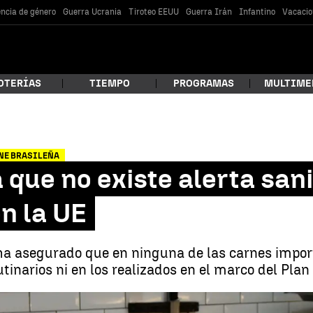
encia de género
Guerra Ucrania
Tiroteo EEUU
Guerra Irán
Infantino
Vacacio
OTERÍAS
TIEMPO
PROGRAMAS
MULTIME
 estás buscando?
NE BRASILEÑA
que no existe alerta sani
en la UE
 ha asegurado que en ninguna de las carnes impo
utinarios ni en los realizados en el marco del Plan
car