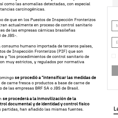
así como las anomalías detectadas, con especial
stancias carcinogénicas.
 de que en los Puestos de Inspección Fronterizos
ran actualmente en proceso de control sanitario
tes de las empresas cárnicas brasileñas
 de JBS-.
a consumo humano importada de terceros países,
stos de Inspección Fronterizos (PIF) que son
a y "los procedimientos de control sanitario de
n muy estrictos, y regulados por normativa
 domingo
se procedió a "intensificar las medidas de
 de carne fresca o productos a base de carne de
no de las empresas BRF SA o JBS de Brasil.
ón
se procederá a la inmovilización de la
rol documental y de identidad y control físico
L
s partidas, han añadido las mismas fuentes.