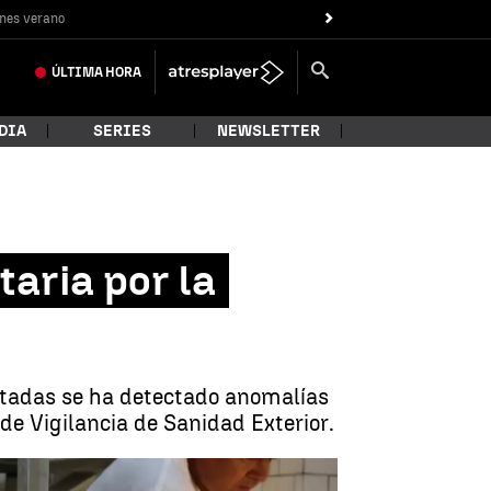
nes verano
ÚLTIMA
HORA
DIA
SERIES
NEWSLETTER
taria por la
rtadas se ha detectado anomalías
 de Vigilancia de Sanidad Exterior.