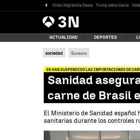
Crisis migratoria Ceuta
Trump sobre Ceuta
Viol
Antena
Noticias
3
ACTUALIDAD
DEPORTES
L
sociedad
Sucesos
¿Qué
SE HAN SUSPENDIDO LAS IMPORTACIONES DE CAR
Sanidad asegura 
carne de Brasil 
El Ministerio de Sanidad español
sanitarias durante los controles r
Bus