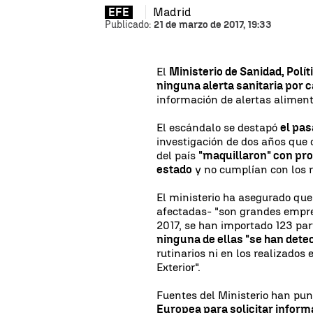
Madrid
EFE
Publicado:
21 de marzo de 2017, 19:33
El
Ministerio de Sanidad, Polí
ninguna alerta sanitaria por 
información de alertas alimen
El escándalo se destapó
el pas
investigación de dos años que 
del país
"maquillaron" con pr
estado
y no cumplían con los r
El ministerio ha asegurado qu
afectadas- "son grandes empre
2017, se han importado 123 par
ninguna de ellas "se han dete
rutinarios ni en los realizados
Exterior".
Fuentes del Ministerio han pu
Europea para solicitar inform