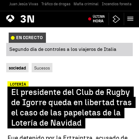
Juan Jesús Vivas
Tráfico de drogas
Mafia criminal
Incendios forestales
Antena
ÚLTIMA
Noticias
3
HORA
EN DIRECTO
Segundo día de controles a los viajeros de Italia
sociedad
Sucesos
LOTERÍA
El presidente del Club de Rugby
de Igorre queda en libertad tras
el caso de las papeletas de la
Lotería de Navidad
Fue detenido por la Ertzaintza, acusado de