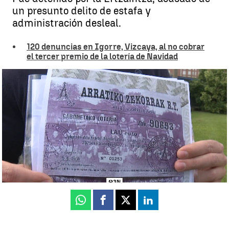
un presunto delito de estafa y
administración desleal.
120 denuncias en Igorre, Vizcaya, al no cobrar
el tercer premio de la lotería de Navidad
El presidente del Club de Rugby de Igorre queda en libertad tras el
caso de las papeletas de la Lotería de Navidad
Gonzalo Masip
Publicado:
16 de mayo de 2026, 18:55
Whatsapp
Facebook
X
Linkedin