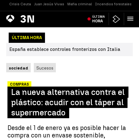
Crisis Ceuta
Juan Jesús Vivas
Mafia criminal
Incendios forestales
Vi
Antena
ÚLTIMA
Noticias
3
HORA
ÚLTIMA HORA
España establece controles fronterizos con Italia
sociedad
Sucesos
COMPRAS
La nueva alternativa contra el
plástico: acudir con el táper al
supermercado
Desde el 1 de enero ya es posible hacer la
compra con un envase sostenible,