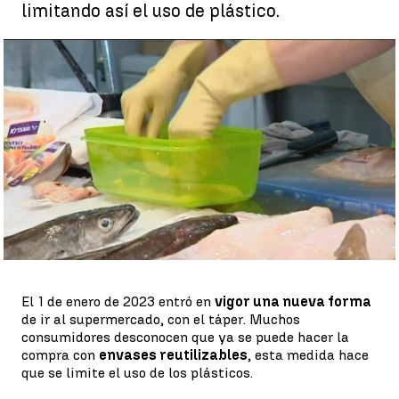
limitando así el uso de plástico.
A la compra con envases reutilizables |
Antena 3 Noticias
Eva Navarro
Publicado:
23 de enero de 2023, 17:38
Whatsapp
Facebook
X
Linkedin
El 1 de enero de 2023 entró en
vigor una nueva forma
de ir al supermercado, con el táper. Muchos
consumidores desconocen que ya se puede hacer la
compra con
envases reutilizables
, esta medida hace
que se limite el uso de los plásticos.