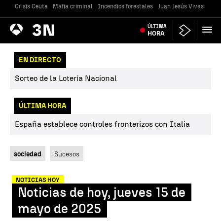
Crisis Ceuta
Mafia criminal
Incendios forestales
Juan Jesús Vivas
Vivi
Antena
ÚLTIMA
Noticias
3
HORA
EN DIRECTO
Sorteo de la Lotería Nacional
ÚLTIMA HORA
España establece controles fronterizos con Italia
sociedad
Sucesos
NOTICIAS HOY
Noticias de hoy, jueves 15 de
mayo de 2025