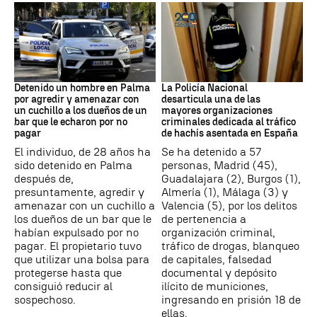
Detención
Narcotrafico
Detenido un hombre en Palma
La Policía Nacional
por agredir y amenazar con
desarticula una de las
un cuchillo a los dueños de un
mayores organizaciones
bar que le echaron por no
criminales dedicada al tráfico
pagar
de hachís asentada en España
El individuo, de 28 años ha
Se ha detenido a 57
sido detenido en Palma
personas, Madrid (45),
después de,
Guadalajara (2), Burgos (1),
presuntamente, agredir y
Almería (1), Málaga (3) y
amenazar con un cuchillo a
Valencia (5), por los delitos
los dueños de un bar que le
de pertenencia a
habían expulsado por no
organización criminal,
pagar. El propietario tuvo
tráfico de drogas, blanqueo
que utilizar una bolsa para
de capitales, falsedad
protegerse hasta que
documental y depósito
consiguió reducir al
ilícito de municiones,
sospechoso.
ingresando en prisión 18 de
ellas.