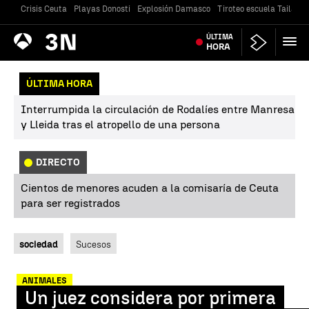
Crisis Ceuta
Playas Donosti
Explosión Damasco
Tiroteo escuela Tailandi
Antena
ÚLTIMA
Noticias
3
HORA
ÚLTIMA HORA
Interrumpida la circulación de Rodalíes entre Manresa
y Lleida tras el atropello de una persona
DIRECTO
Cientos de menores acuden a la comisaría de Ceuta
para ser registrados
sociedad
Sucesos
ANIMALES
Un juez considera por primera