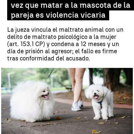
vez que matar a la mascota de la
pareja es violencia vicaria
La jueza vincula el maltrato animal con un
delito de maltrato psicológico a la mujer
(art. 153.1 CP) y condena a 12 meses y un
día de prisión al agresor; el fallo es firme
tras conformidad del acusado.
Un juez considera violencia vicaria matar a la mascota de la
expareja |
Pexels
Celia de Santiago
Actualizado:
24 de septiembre de 2025, 07:00
Publicado:
23 de septiembre de 2025, 20:39