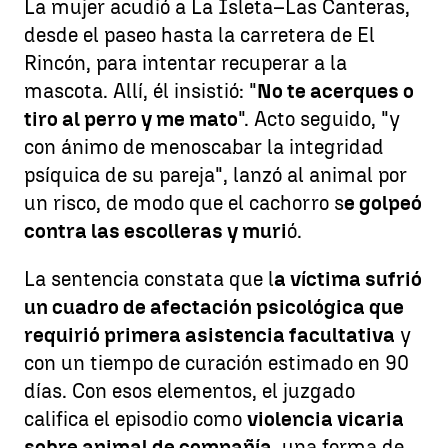
La mujer acudió a La Isleta–Las Canteras,
desde el paseo hasta la carretera de El
Rincón, para intentar recuperar a la
mascota. Allí, él insistió: "
No te acerques o
tiro al perro y me mato
". Acto seguido, "y
con ánimo de menoscabar la integridad
psíquica de su pareja", lanzó al animal por
un risco, de modo que el cachorro s
e golpeó
contra las escolleras y muri
ó.
La sentencia constata que l
a víctima sufrió
un cuadro de afectación psicológica que
requirió primera asistencia facultativa
y
con un tiempo de curación estimado en 90
días. Con esos elementos, el juzgado
califica el episodio como
violencia vicaria
sobre animal de compañía
, una forma de